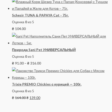
Schesir TUNA & PAPAYA Cat - 75г.
Оценка
0
из 5
₴
104.00
Природа Sani Pet УНИВЕРСАЛЬНЫЙ
Оценка
0
из 5
₴
91.00
–
₴
316.00
Trixie PREMIO Chickies с курицей — 100г.
Оценка
0
из 5
₴
164.00
₴
139.00