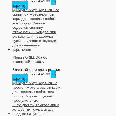
собак «Monge»
₴
45.00
В
корзину
Monge GRILL Dog со
свининой — 100 г.
Влажный корм для взрослых
собак «Monge»
₴
45.00
В
корзину