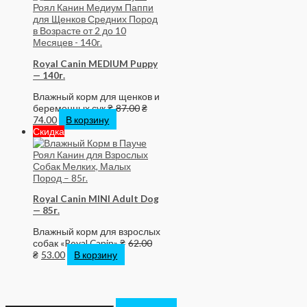
Royal Canin MEDIUM Puppy
— 140г.
Влажный корм для щенков и
беременных сук
₴
87.00
₴
74.00
В корзину
Скидка
Royal Canin MINI Adult Dog
— 85г.
Влажный корм для взрослых
собак «Royal Canin»
₴
62.00
₴
53.00
В корзину
И