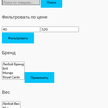
Поиск
с
к
Фильтровать по цене
а
т
ь
Фильтровать
:
Бренд
Применить
Вес