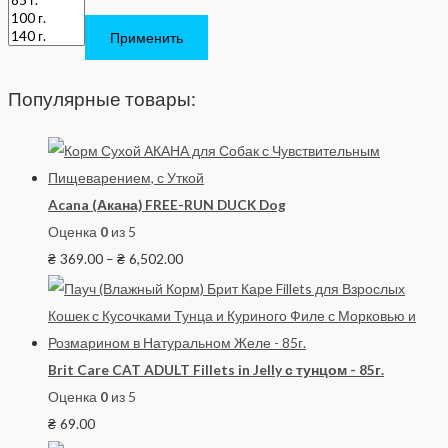
Применить
Популярные товары:
Acana (Акана) FREE-RUN DUCK Dog
Оценка
0
из 5
₴
369.00
–
₴
6,502.00
Brit Care CAT ADULT Fillets in Jelly с тунцом - 85г.
Оценка
0
из 5
₴
69.00