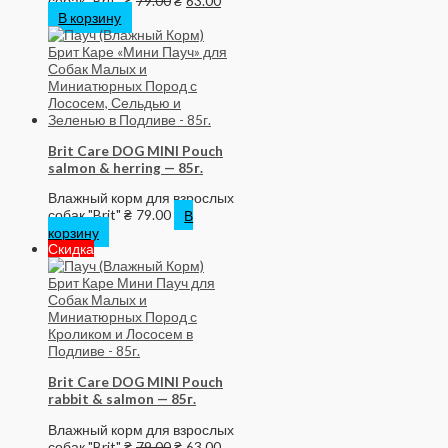
собак "Brit"
₴
79.00
₴
63.00
В корзину
Brit Care DOG MINI Pouch
salmon & herring — 85г.
Влажный корм для взрослых
собак "Brit"
₴
79.00
В
корзину
Скидка
Brit Care DOG MINI Pouch
rabbit & salmon — 85г.
Влажный корм для взрослых
собак "Brit"
₴
79.00
₴
63.00