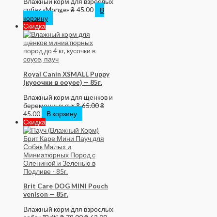
Влажный корм для взрослых
собак «Monge»
₴
45.00
В
корзину
Скидка
Royal Canin XSMALL Puppy
(кусочки в соусе) — 85г.
Влажный корм для щенков и
беременных сук
₴
65.00
₴
45.00
В корзину
Скидка
Brit Care DOG MINI Pouch
venison — 85г.
Влажный корм для взрослых