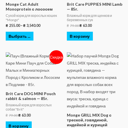
Monge Cat Adult
Brit Care PUPPIES MINI Lamb
Monoprotein с лососем
— 85г.
Сухой корм для взрослых кошек
Влажный корм для щенков и
"Monge"
беременных сук
₴
255.00
–
₴
3,540.00
₴
79.00
₴
63.00
Выбрать ...
В корзину
Скидка
Brit Care DOG MINI Pouch
rabbit & salmon — 85г.
Влажный корм для взрослых
собак "Brit"
Monge GRILL MIX Dog с
₴
79.00
₴
63.00
треской, говядиной,
индейкой и курицей
В корзину