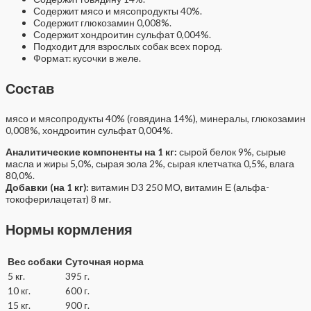
Содержит мясо и мясопродукты 40%.
Содержит глюкозамин 0,008%.
Содержит хондроитин сульфат 0,004%.
Подходит для взрослых собак всех пород.
Формат: кусочки в желе.
Состав
мясо и мясопродукты 40% (говядина 14%), минералы, глюкозамин
0,008%, хондроитин сульфат 0,004%.
Аналитические компоненты на 1 кг:
сырой белок 9%, сырые
масла и жиры 5,0%, сырая зола 2%, сырая клетчатка 0,5%, влага
80,0%.
Добавки (на 1 кг):
витамин D3 250 МО, витамин Е (альфа-
токоферилацетат) 8 мг.
Нормы кормления
Вес собаки
Суточная норма
5 кг.
395 г.
10 кг.
600 г.
15 кг.
900 г.