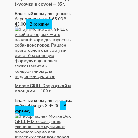
(кусочки в соусе) — 85г.
Влажный корм для щенков и
беременных сук
₴
65.00
₴
45.00
В корзину
Monge GRILL Dog с уткой и
овощами — 100 г.
Влажный корм для взрослых
собак «Monge»
₴
45.00
В
корзину