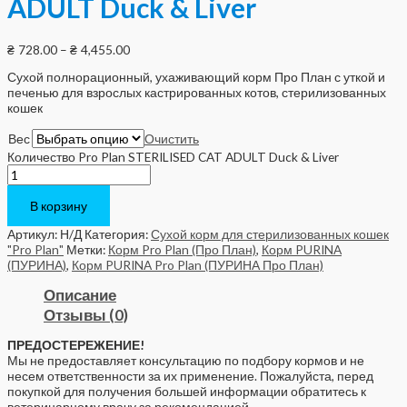
ADULT Duck & Liver
₴
728.00
–
₴
4,455.00
Сухой полнорационный, ухаживающий корм Про План с уткой и
печенью для взрослых кастрированных котов, стерилизованных
кошек
Вес
Очистить
Количество Pro Plan STERILISED CAT ADULT Duck & Liver
В корзину
Артикул:
Н/Д
Категория:
Сухой корм для стерилизованных кошек
"Pro Plan"
Метки:
Корм Pro Plan (Про План)
,
Корм PURINA
(ПУРИНА)
,
Корм PURINA Pro Plan (ПУРИНА Про План)
Описание
Отзывы (0)
ПРЕДОСТЕРЕЖЕНИЕ!
Мы не предоставляет консультацию по подбору кормов и не
несем ответственности за их применение. Пожалуйста, перед
покупкой для получения большей информации обратитесь к
ветеринарному врачу за рекомендацией.