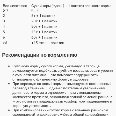
Вес животного
Сухой корм (г/день) + 1 пакетик влажного корма
(кг)
(85 г)
2
5 г + 1 пакетик
3
20 г + 1 пакетик
4
30 г + 1 пакетик
5
45 г + 1 пакетик
6
60 г + 1 пакетик
>6
+15 г/кг + 1 пакетик
Рекомендации по кормлению
Суточную норму сухого корма, указанную в таблице,
рекомендуется подбирать с учётом возраста, веса и уровня
активности питомца — это помогает поддерживать
оптимальную физическую форму и здоровье.
При переходе на новый корм рекомендуется постепенный
перевод в течение 5–7 дней с поэтапным увеличением
доли нового корма и одновременным уменьшением
количества прежнего, заканчивая полной заменой рациона,
— это помогает поддерживать комфортное пищеварение и
хорошую усвояемость.
При комбинировании сухого корма с влажным рационом
скорректируйте дозировку с учётом общей калорийности