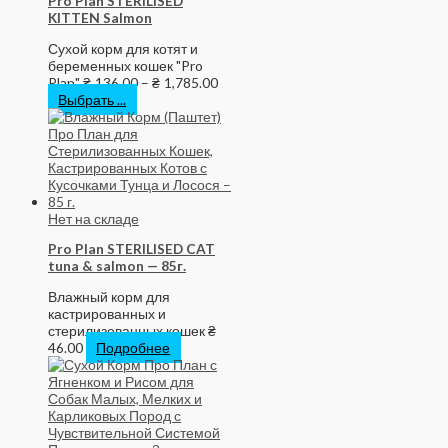
Pro Plan STERILISED
KITTEN Salmon
Сухой корм для котят и
беременных кошек "Pro
Plan"
₴
136.00
–
₴
1,785.00
Выбрать ...
Нет на складе
Pro Plan STERILISED CAT
tuna & salmon — 85г.
Влажный корм для
кастрированных и
стерилизованных кошек
₴
46.00
Подробнее