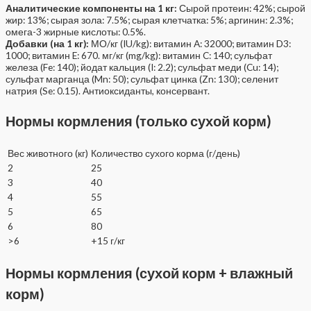
Аналитические компоненты на 1 кг:
Сырой протеин: 42%; сырой
жир: 13%; сырая зола: 7.5%; сырая клетчатка: 5%; аргинин: 2.3%;
омега-3 жирные кислоты: 0.5%.
Добавки (на 1 кг):
МО/кг (IU/kg): витамин A: 32000; витамин D3:
1000; витамин E: 670. мг/кг (mg/kg): витамин C: 140; сульфат
железа (Fe: 140); йодат кальция (I: 2.2); сульфат меди (Cu: 14);
сульфат марганца (Mn: 50); сульфат цинка (Zn: 130); селенит
натрия (Se: 0.15). Антиоксиданты, консервант.
Нормы кормления (только сухой корм)
Вес животного (кг)
Количество сухого корма (г/день)
2
25
3
40
4
55
5
65
6
80
>6
+15 г/кг
Нормы кормления (сухой корм + влажный
корм)