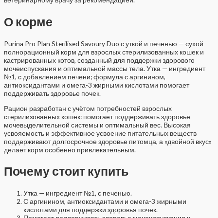
О корме
Purina Pro Plan Sterilised Savoury Duo с уткой и печенью — сухой
полнорационный корм для взрослых стерилизованных кошек и
кастрированных котов, созданный для поддержки здорового
мочеиспускания и оптимальной массы тела. Утка — ингредиент
№1, с добавлением печени; формула с аргинином,
антиоксидантами и омега-3 жирными кислотами помогает
поддерживать здоровье почек.
Рацион разработан с учётом потребностей взрослых
стерилизованных кошек: помогает поддерживать здоровье
мочевыделительной системы и оптимальный вес. Высокая
усвояемость и эффективное усвоение питательных веществ
поддерживают долгосрочное здоровье питомца, а «двойной вкус»
делает корм особенно привлекательным.
Почему стоит купить
Утка — ингредиент №1, с печенью.
С аргинином, антиоксидантами и омега-3 жирными
кислотами для поддержки здоровья почек.
Помогает поддерживать здоровье мочеиспускания и