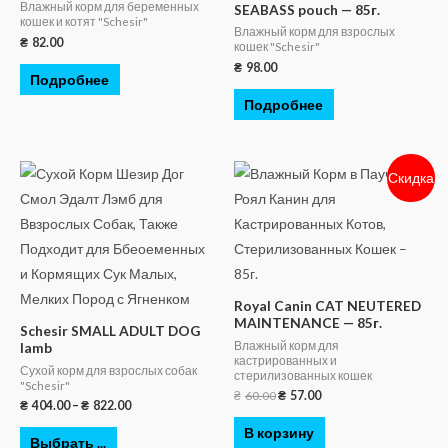
Влажный корм для беременных
SEABASS pouch — 85г.
кошек и котят "Schesir"
Влажный корм для взрослых
₴
82.00
кошек "Schesir"
₴
98.00
Подробнее
Подробнее
Скидка
Royal Canin CAT NEUTERED
MAINTENANCE — 85г.
Schesir SMALL ADULT DOG
Влажный корм для
lamb
кастрированных и
Сухой корм для взрослых собак
стерилизованных кошек
"Schesir"
₴
60.00
₴
57.00
₴
404.00
–
₴
822.00
В корзину
Выбрать ...