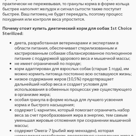
практически не пережевывая, то гранулы корма в форме кольца
быстрее наполнят желудок и сигнал сытости также поступит
быстрее. Ваш питомец не будет переедать, поэтому процесс
похудения или контроля веса упростится.
Почему стоит купить диетический корм для собак 1st Choice
Sterilized:
диета, разработанная ветеринарами и экспертами в
области питания, обеспечивает стерилизованным и
кастрированным собакам сбалансированное полноценное
питание с поддержкой здорового веса и мышечной массы;
не имеет ограничений по породе;
корм адаптирован для взрослых собак (старше 1 года), им
можно кормить питомца постоянно всю оставшуюся жизнь;
низкое содержание жиров (10,5%) предотвращает
дальнейший набор веса и создает условия для
использования в обменных процессах уже существующего
в организме жира;
особая гранула в форме кольца для лучшего усвоения
корма и быстрого насыщения;
содержит L-карнитин, который помогает ограничить набор
веса за счет преобразования жира в энергию, тем самым
уменьшая жировые отложения при сохранении мышечной
массы;
содержит Омега-7 (рыбий жир менхаден), которая
нормализует метаболизм, препятствует накоплению жира в