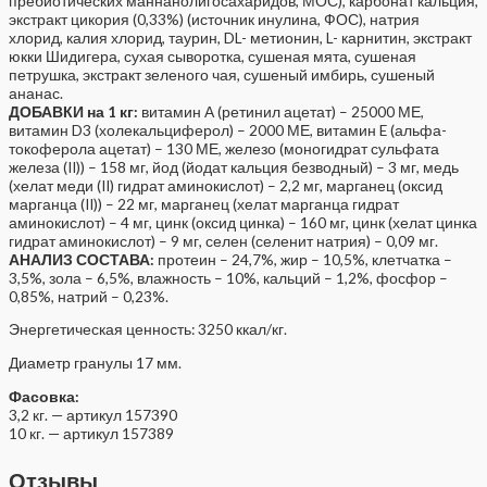
пребиотических маннанолигосахаридов, МОС), карбонат кальция,
экстракт цикория (0,33%) (источник инулина, ФОС), натрия
хлорид, калия хлорид, таурин, DL- метионин, L- карнитин, экстракт
юкки Шидигера, сухая сыворотка, сушеная мята, сушеная
петрушка, экстракт зеленого чая, сушеный имбирь, сушеный
ананас.
ДОБАВКИ на 1 кг:
витамин А (ретинил ацетат) – 25000 МЕ,
витамин D3 (холекальциферол) – 2000 МЕ, витамин E (альфа-
токоферола ацетат) – 130 МЕ, железо (моногидрат сульфата
железа (II)) – 158 мг, йод (йодат кальция безводный) – 3 мг, медь
(хелат меди (II) гидрат аминокислот) – 2,2 мг, марганец (оксид
марганца (II)) – 22 мг, марганец (хелат марганца гидрат
аминокислот) – 4 мг, цинк (оксид цинка) – 160 мг, цинк (хелат цинка
гидрат аминокислот) – 9 мг, селен (селенит натрия) – 0,09 мг.
АНАЛИЗ СОСТАВА:
протеин – 24,7%, жир – 10,5%, клетчатка –
3,5%, зола – 6,5%, влажность – 10%, кальций – 1,2%, фосфор –
0,85%, натрий – 0,23%.
Энергетическая ценность: 3250 ккал/кг.
Диаметр гранулы 17 мм.
Фасовка:
3,2 кг. — артикул 157390
10 кг. — артикул 157389
Отзывы