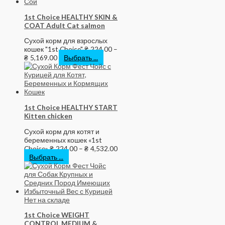
1st Choice HEALTHY SKIN &
COAT Adult Cat salmon
Сухой корм для взрослых
кошек "1st Choice"
₴
224.00
–
₴
5,169.00
Выбрать ...
1st Choice HEALTHY START
Kitten chicken
Сухой корм для котят и
беременных кошек «1st
Choice»
₴
224.00
–
₴
4,532.00
Выбрать ...
Нет на складе
1st Choice WEIGHT
CONTROL MEDIUM &