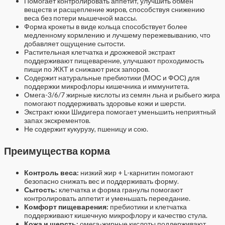
Помогает контролировать аппетит, улучшить обмен
веществ и расщепление жиров, способствуя снижению
веса без потери мышечной массы.
Форма крокеты в виде кольца способствует более
медленному кормлению и лучшему пережевыванию, что
добавляет ощущение сытости.
Растительная клетчатка и дрожжевой экстракт
поддерживают пищеварение, улучшают проходимость
пищи по ЖКТ и снижают риск запоров.
Содержит натуральные пребиотики (МОС и ФОС) для
поддержки микрофлоры кишечника и иммунитета.
Омега-3/6/7 жирные кислоты из семян льна и рыбьего жира
помогают поддерживать здоровье кожи и шерсти.
Экстракт юкки Шидигера помогает уменьшить неприятный
запах экскрементов.
Не содержит кукурузу, пшеницу и сою.
Преимущества корма
Контроль веса:
низкий жир + L-карнитин помогают
безопасно снижать вес и поддерживать форму.
Сытость:
клетчатка и форма гранулы помогают
контролировать аппетит и уменьшать переедание.
Комфорт пищеварения:
пребиотики и клетчатка
поддерживают кишечную микрофлору и качество стула.
Кожа и шерсть:
омега-жирные кислоты поддерживают