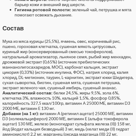
барьер кожи и внешний вид шерсти.
Гигиена ротовой полости:
зеленый чай, петрушка и мята
помогают освежать дыхание.
Состав
Мука из мяса курицы (25,5%), ячмень, овес, коричневый рис,
пшено, гороховая клетчатка, сушеная мякоть цитрусовых,
куриный жир (консервированный смесью токоферолов),
натуральный ароматизатор, льняное семя, рыбий жир менхаден,
дрожжевой экстракт (0,65%) (источник пребиотических
маннанолигосахаридов, МОС), карбонат кальция, экстракт
цикория (0,33%) (источник инулина, ФОС), натрия хлорид, калия
хлорид, DL-метионин, таурин, L-карнитин, экстракт юкки Шидигера,
сухая сыворотка, биотин, сушеная мята, сушеная петрушка,
экстракт зеленого чая, сушеный имбирь, сушеный ананас.
Аналитический состав:
белки 24,5%, жиры 9,5%, зола 6%,
клетчатка 3%, влажность 10%, кальций 1,5%, фосфор 0,85%,
калорийность 327,5 ккал/100гр, витамин A 25000 ME, витамин D3
2000 ME, витамин E 130 мг.
Добавки (на 1 кг):
витамин А (ретинил ацетат) 25000 МЕ, витамин
D3 (холекальциферол) 2000 МЕ, витамин E (альфа-токоферола
ацетат) 130 МЕ, железо (моногидрат сульфата железа (II)) 158 мг,
йод (йодат кальция безводный) 3 мг, медь (хелат меди (II) гидрат
аминокислот) 2,2 мг, марганец (оксида марганца (II)) 22 мг,