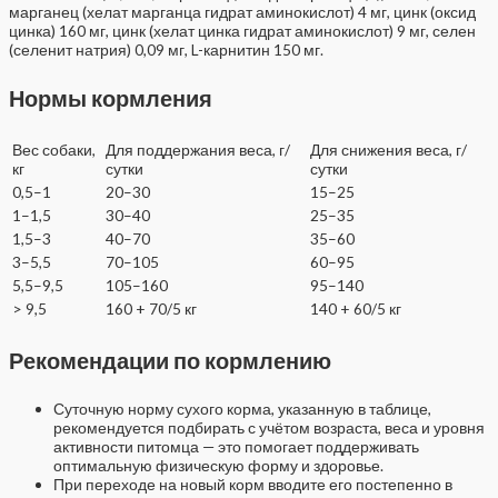
марганец (хелат марганца гидрат аминокислот) 4 мг, цинк (оксид
цинка) 160 мг, цинк (хелат цинка гидрат аминокислот) 9 мг, селен
(селенит натрия) 0,09 мг, L-карнитин 150 мг.
Нормы кормления
Вес собаки,
Для поддержания веса, г/
Для снижения веса, г/
кг
сутки
сутки
0,5–1
20–30
15–25
1–1,5
30–40
25–35
1,5–3
40–70
35–60
3–5,5
70–105
60–95
5,5–9,5
105–160
95–140
> 9,5
160 + 70/5 кг
140 + 60/5 кг
Рекомендации по кормлению
Суточную норму сухого корма, указанную в таблице,
рекомендуется подбирать с учётом возраста, веса и уровня
активности питомца — это помогает поддерживать
оптимальную физическую форму и здоровье.
При переходе на новый корм вводите его постепенно в