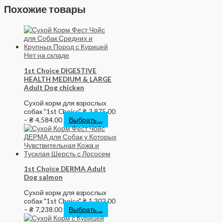
Похожие товары
Нет на складе
1st Choice DIGESTIVE
HEALTH MEDIUM & LARGE
Adult Dog chicken
Сухой корм для взрослых
собак "1st Choice"
₴
3,875.00
–
₴
4,584.00
Выбрать ...
1st Choice DERMA Adult
Dog salmon
Сухой корм для взрослых
собак "1st Choice"
₴
1,302.00
–
₴
7,238.00
Выбрать ...