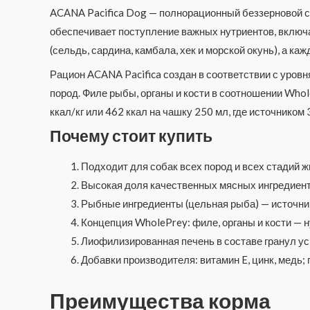
ACANA Pacifica Dog — полнорационный беззерновой су
обеспечивает поступление важных нутриентов, включ
(сельдь, сардина, камбала, хек и морской окунь), а 
Рацион ACANA Pacifica создан в соответствии с уров
пород. Филе рыбы, органы и кости в соотношении Who
ккал/кг или 462 ккал на чашку 250 мл, где источником
Почему стоит купить
Подходит для собак всех пород и всех стадий ж
Высокая доля качественных мясных ингредиенто
Рыбные ингредиенты (цельная рыба) — источни
Концепция WholePrey: филе, органы и кости — 
Лиофилизированная печень в составе гранул у
Добавки производителя: витамин E, цинк, медь;
Преимущества корма