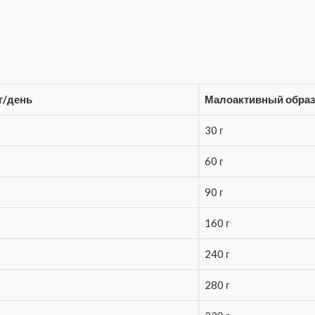
г/день
Малоактивный образ 
30 г
60 г
90 г
160 г
240 г
280 г