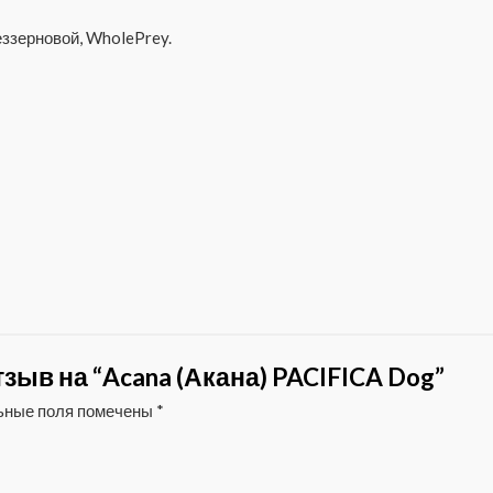
еззерновой, WholePrey.
зыв на “Acana (Акана) PACIFICA Dog”
ьные поля помечены
*