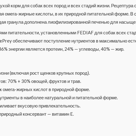
хой корм для собак всех пород и всех стадий жизни. Рецептур
ая омега-жирные кислоты, в их природной питательной форме. В
каждая гранула дополнена лиофилизированной печенью для насыще
нями питательности, установленными FEDIAF для собак всех ста
lePrey обеспечивают поступление нутриентов в максимально ест
 36% энергии является протеин, 24% — углеводы, 40% — жир.
изни (включая рост щенков крупных пород).
в: 70% + 30% овощей, фруктов и трав.
к омега-жирных кислот в природной форме.
нутриенты в наиболее натуральной и питательной форме.
силивает вкусовую привлекательность.
 природный консервант — витамин E.