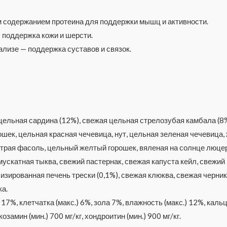
м содержанием протеина для поддержки мышц и активности.
 поддержка кожи и шерсти.
ализе — поддержка суставов и связок.
ельная сардина (12%), свежая цельная стрелозубая камбала (8%)
шек, цельная красная чечевица, нут, цельная зеленая чечевица,
естрая фасоль, цельный желтый горошек, вяленая на солнце люце
ускатная тыква, свежий пастернак, свежая капуста кейл, свежий
изированная печень трески (0,1%), свежая клюква, свежая черник
ка.
 17%, клетчатка (макс.) 6%, зола 7%, влажность (макс.) 12%, кальц
козамин (мин.) 700 мг/кг, хондроитин (мин.) 900 мг/кг.