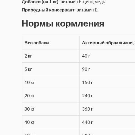
Добавки (на 1 кг):
витамин E, цинк, медь.
Природный консервант:
витамин E.
Нормы кормления
Вес собаки
Активный образ жизни, 
2 кг
40 г
5 кг
90 г
10 кг
150 г
20 кг
240 г
30 кг
360 г
40 кг
440 г