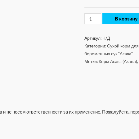
В корзину
Артикул:
Н/Д
Категории:
Сухой корм для 
беременных сук "Acana"
Метки:
Корм Acana (Акана)
,
 и не несем ответственности за их применение. Пожалуйста, п