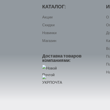
КАТАЛОГ:
И
Акции
О 
Скидки
О
Новинки
Д
Магазин
Ка
Во
Доставка товаров
П
компаниями:
П
На