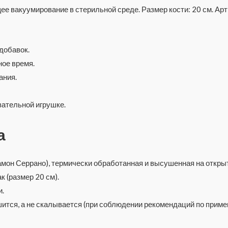
е вакуумирование в стерильной среде. Размер кости: 20 см. Арт
добавок.
ное время.
ания.
вательной игрушке.
а
мон Серрано), термически обработанная и высушенная на откры
 (размер 20 см).
и.
шится, а не скалывается (при соблюдении рекомендаций по приме