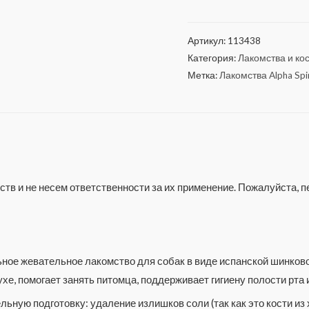
Артикул:
113438
Категория:
Лакомства и кост
Метка:
Лакомства Alpha Spi
тв и не несем ответственности за их применение. Пожалуйста,
ное жевательное лакомство для собак в виде испанской шинковой
хе, помогает занять питомца, поддерживает гигиену полости рта
ьную подготовку: удаление излишков соли (так как это кости из