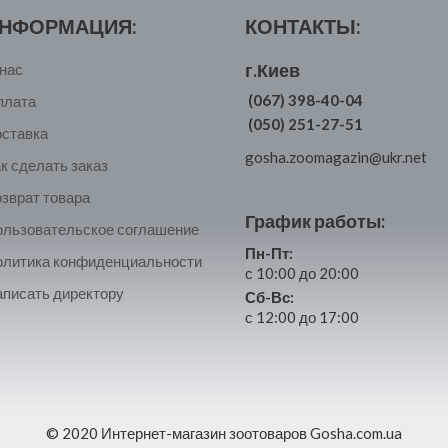
НФОРМАЦИЯ:
КОНТАКТЫ:
г.Киев
нас
(067) 398-40-04
плата
(050) 251-27-51
оставка
gosha.zoomagazin@ukr.net
к сделать заказ
зврат товара
График работы:
ользовательское соглашение
Пн-Пт:
олитика конфиденциальности
с 10:00 до 20:00
писать директору
Сб-Вс:
с 12:00 до 17:00
© 2020 Интернет-магазин зоотоваров Gosha.com.ua