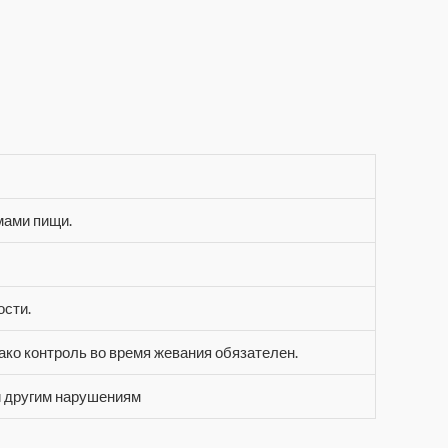
мами пищи.
ости.
ако контроль во время жевания обязателен.
и другим нарушениям