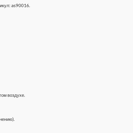
икул: as90016.
том воздухе.
нению).