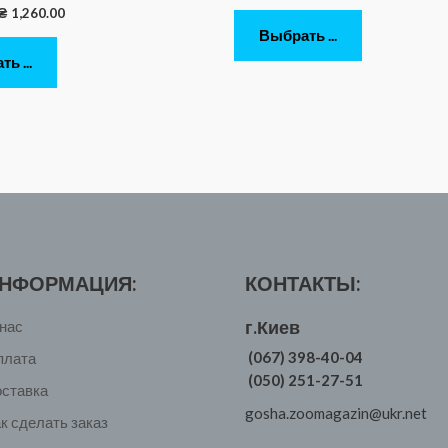
₴
1,260.00
Выбрать ...
ь ...
НФОРМАЦИЯ:
КОНТАКТЫ:
г.Киев
нас
(067) 398-40-04
плата
(050) 251-27-51
оставка
gosha.zoomagazin@ukr.net
к сделать заказ