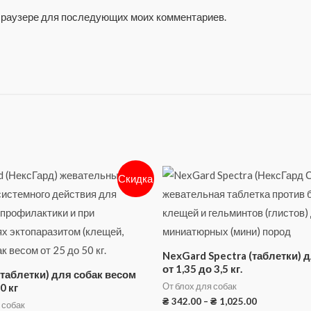
м браузере для последующих моих комментариев.
Скидка
NexGard Spectra (таблетки) 
от 1,35 до 3,5 кг.
таблетки) для собак весом
От блох для собак
0 кг
₴
342.00
–
₴
1,025.00
 собак