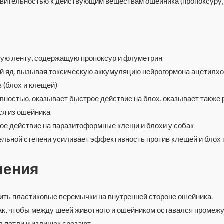
твительностью к действующим веществам ошейника (пропоксуру
ую ленту, содержащую пропоксур и флуметрин
ый яд, вызывая токсическую аккумуляцию нейрогормона ацетилхо
 (блох и клещей)
вностью, оказывает быстрое действие на блох, оказывает также
ся из ошейника
е действие на паразитоформные клещи и блохи у собак
ельной степени усиливает эффективность против клещей и блох
нения
ить пластиковые перемычки на внутренней стороне ошейника.
ак, чтобы между шеей животного и ошейником оставался промежуто
 петли и излишек срезают.