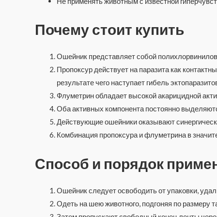
Не применять животным с известной гиперчувс
Почему стоит купить
Ошейник представляет собой полихлорвинилов
Пропоксур действует на паразита как контактн
результате чего наступает гибель эктопаразитов
Флуметрин обладает высокой акарицидной акти
Оба активных компонента постоянно выделяют
Действующие ошейники оказывают синергическо
Комбинация пропоксура и флуметрина в значит
Способ и порядок приме
Ошейник следует освободить от упаковки, удал
Одеть на шею животного, подгоняя по размеру т
Затем пропускают свободный конец ленты через