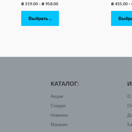
₴
319.00
–
₴
958.00
₴
435.00
–
Выбрать ...
Выбрат
КАТАЛОГ:
И
Акции
О 
Скидки
О
Новинки
Д
Магазин
Ка