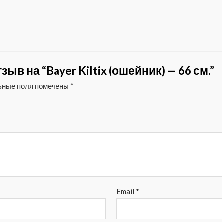
ыв на “Bayer Kiltix (ошейник) — 66 см.”
ьные поля помечены
*
Email
*