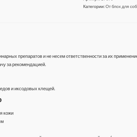
Категории:
От блох для со
нарных препаратов и не несем ответственности за их применени
чу за рекомендацией.
оедов и иксодовых клещей.
ю
я кожи
ым