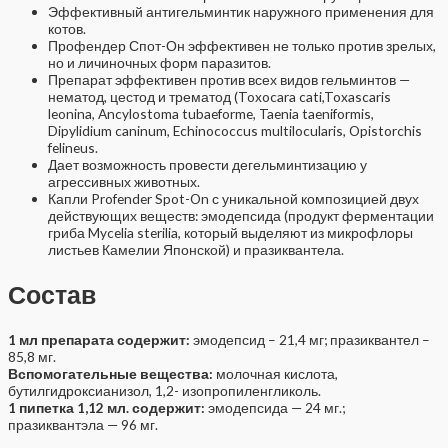
Эффективный антигельминтик наружного применения для
котов.
Профендер Спот-Он эффективен не только против зрелых,
но и личиночных форм паразитов.
Препарат эффективен против всех видов гельминтов —
нематод, цестод и трематод (Toxocara cati,Toxascaris
leonina, Ancylostoma tubaeforme, Taenia taeniformis,
Dipylidium caninum, Echinococcus multilocularis, Opistorchis
felineus.
Дает возможность провести дегельминтизацию у
агрессивных животных.
Капли Profender Spot-On с уникальной композицией двух
действующих веществ: эмодепсида (продукт ферментации
гриба Mycelia sterilia, который выделяют из микрофлоры
листьев Камелии Японской) и празиквантела.
Состав
1 мл препарата содержит:
эмодепсид – 21,4 мг; празиквантел –
85,8 мг.
Вспомогательные вещества:
молочная кислота,
бутилгидроксианизол, 1,2- изопропиленгликоль.
1 пипетка 1,12 мл. содержит:
эмодепсида — 24 мг.;
празиквантэла — 96 мг.