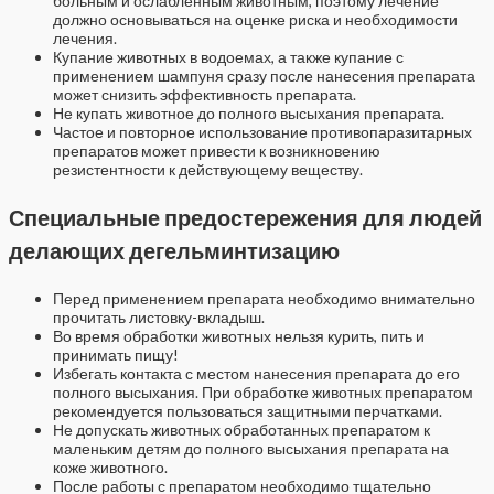
больным и ослабленным животным, поэтому лечение
должно основываться на оценке риска и необходимости
лечения.
Купание животных в водоемах, а также купание с
применением шампуня сразу после нанесения препарата
может снизить эффективность препарата.
Не купать животное до полного высыхания препарата.
Частое и повторное использование противопаразитарных
препаратов может привести к возникновению
резистентности к действующему веществу.
Специальные предостережения для людей
делающих дегельминтизацию
Перед применением препарата необходимо внимательно
прочитать листовку-вкладыш.
Во время обработки животных нельзя курить, пить и
принимать пищу!
Избегать контакта с местом нанесения препарата до его
полного высыхания. При обработке животных препаратом
рекомендуется пользоваться защитными перчатками.
Не допускать животных обработанных препаратом к
маленьким детям до полного высыхания препарата на
коже животного.
После работы с препаратом необходимо тщательно