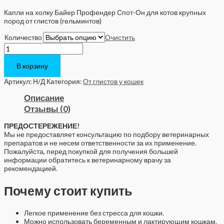
Капли на холку Байер Профендер Спот-Он для котов крупных
пород от глистов (гельминтов)
Количество
Очистить
Количество
Bayer
Profender
В корзину
Spot-
On
Артикул:
Н/Д
Категория:
От глистов у кошек
(капли)
Описание
для
кошек
Отзывы (0)
от
5
ПРЕДОСТЕРЕЖЕНИЕ!
до
Мы не предоставляет консультацию по подбору ветеринарных
8
препаратов и не несем ответственности за их применение.
кг.
Пожалуйста, перед покупкой для получения большей
информации обратитесь к ветеринарному врачу за
рекомендацией.
Почему стоит купить
Легкое применение без стресса для кошки.
Можно использовать беременным и лактирующим кошкам.