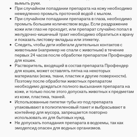
вымыть руки.
При случайном попадании препарата на кожу необходимо
немедленно промыть проточной водой с мылом.
При случайном попадании препарата в глаза, необходимо
промыть большим количеством воды. Если раздражение
кожи или глаз не проходит, или препарат случайно попал в
желудочно-кишечный тракт необходимо обратиться к врачу
и показать листовку-вкладыш или этикетку.
Следить, чтобы дети избегали длительных контактов с
животными (например не спали с животным) в течение
первых 24 часов после обработки препаратом Профендер
для кошек.
Растворитель, входящий в состав препарата Профендер
для кошек, может оставлять пятна на некоторых
материалах (кожа, ткани, пластик и другие поверхности).
Поэтому после обработки животных препаратом
необходимо дождаться полного высыхания препарата на
коже, и только после этого допускать животных к предметам
из кожи, пластика, тканей.
Использованные пипетки-тубы из-под препарата
упаковывают в полиэтиленовый пакет и выбрасывают в
контейнер для мусора, запрещается повторно
использовать их для бытовых нужд.
Не допускать попадания препарата в водоемы, так как
эмодепсид опасен для водных организмов.