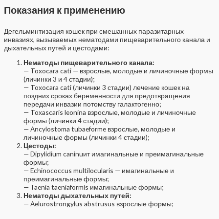
Показания к применению
Дегельминтизация кошек при смешанных паразитарных
инвазиях, вызываемых нематодами пищеварительного канала и
дыхательных путей и цестодами:
Нематоды пищеварительного канала:
— Toxocara cati — взрослые, молодые и личиночные формы
(личинки 3 и 4 стадии);
— Toxocara cati (личинки 3 стадии) лечение кошек на
поздних сроках беременности для предотвращения
передачи инвазии потомству галактогенно;
— Toxascaris leonina взрослые, молодые и личиночные
формы (личинки 4 стадии);
— Ancylostoma tubaeforme взрослые, молодые и
личиночные формы (личинки 4 стадии);
Цестоды:
— Dipylidium caninuит имагинальные и преимагинальные
формы;
— Echinococcus multilocularis — имагинальные и
преимагинальные формы;
— Taenia taeniaformis имагинальные формы;
Нематоды дыхательных путей:
— Aelurostrongylus abstrusus взрослые формы;