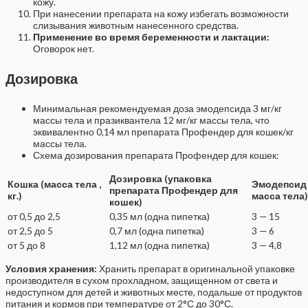
кожу.
При нанесении препарата на кожу избегать возможности
слизывания животным нанесенного средства.
Применение во время беременности и лактации:
Оговорок нет.
Дозировка
Минимальная рекомендуемая доза эмодепсида 3 мг/кг
массы тела и празиквантела 12 мг/кг массы тела, что
эквивалентно 0,14 мл препарата Профендер для кошек/кг
массы тела.
Схема дозирования препарата Профендер для кошек:
Дозировка (упаковка
Кошка (масса тела ,
Эмодепсид 
препарата Профендер для
кг.)
масса тела)
кошек)
от 0,5 до 2,5
0,35 мл (одна пипетка)
3 — 15
от 2,5 до 5
0,7 мл (одна пипетка)
3 — 6
от 5 до 8
1,12 мл (одна пипетка)
3 — 4,8
Условия хранения:
Хранить препарат в оригинальной упаковке
производителя в сухом прохладном, защищенном от света и
недоступном для детей и животных месте, подальше от продуктов
питания и кормов при температуре от 2°С до 30°С.