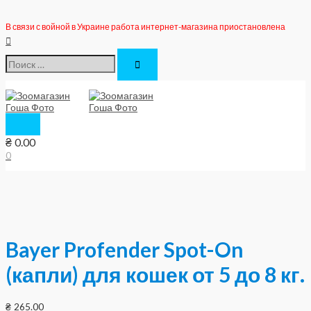
Перейти
к
В связи с войной в Украине работа интернет-магазина приостановлена
содержимому
Поиск
Поиск:
Главное
меню
₴
0.00
0
Bayer Profender Spot-On
(капли) для кошек от 5 до 8 кг.
₴
265.00