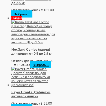
до 2,5 кг.
От глистов у кошек
₴
182.00
Выбрать ...
Скидка
NexGard Combo (капли)
для кошек от 0,8 до 2.5 кг
От блох для кошек
₴
304.00
–
₴
1,030.00
Выбрать ...
Bayer Drontal (таблетки)
антигельминтик
От глистов у кошек
₴
55.00