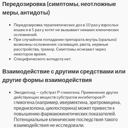
Передозировка (симптомы, неотложные
меры, антидоты)
Передозировка терапевтических доз в 10 раз у взрослых
кошек и в 5 раз у котят не вызывают никаких клинических
осложнений.
При случайном попадании препарата внутрь (орально)
возможны осложнения: саливация, рвота, нервные
расстройства, тремор. Симптомы исчезают через
некоторое время.
Специфического антидота нет.
Взаимодействие с другими средствами или
другие формы взаимодействия
Эмодепсид — субстрат Р-гликогена. Применение других
действующих веществ субстратов ингибиторов Р-
гликогена (например, ивермектина, эритромицина,
преднизолона, циклоспорина) может привести к
повышению фармакокинетических показателей.
Потенциальные клинические последствия такого
взаимодействия не исследовали.