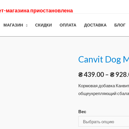
нет-магазина приостановлена
МАГАЗИН
СКИДКИ
ОПЛАТА
ДОСТАВКА
БЛОГ
Canvit Dog 
₴
439.00
–
₴
928.
Кормовая добавка Канвит
общеукрепляющий сбалан
Вес