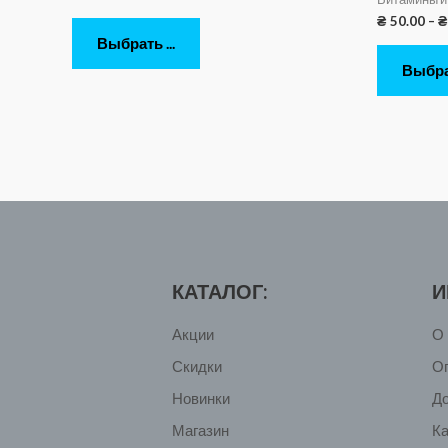
₴
50.00
–
₴
Выбрать ...
Выбрат
КАТАЛОГ:
И
Акции
О 
Скидки
О
Новинки
Д
Магазин
Ка