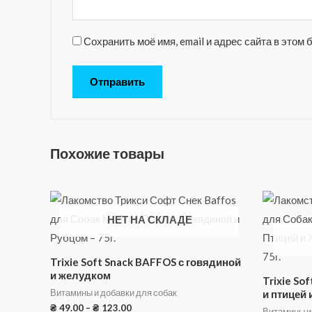
Сохранить моё имя, email и адрес сайта в это
Похожие товары
НЕТ НА СКЛАДЕ
Trixie Soft Snack BAFFOS с говядиной
и желудком
Trixie So
Витамины и добавки для собак
и птицей 
₴
49.00
–
₴
123.00
Витамины и