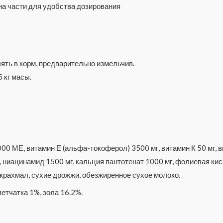
на части для удобства дозирования
ять в корм, предварительно измельчив.
 кг масы.
0 МЕ, витамин Е (альфа-токоферол) 3500 мг, витамин К 50 мг, ви
г, ниацинамид 1500 мг, кальция пантотенат 1000 мг, фолиевая кисл
 крахмал, сухие дрожжи, обезжиренное сухое молоко.
летчатка 1%, зола 16.2%.