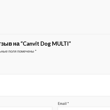
зыв на “Canvit Dog MULTI”
ьные поля помечены
*
Email
*