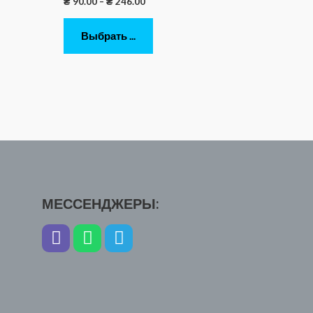
₴
90.00
–
₴
246.00
Выбрать ...
МЕССЕНДЖЕРЫ: