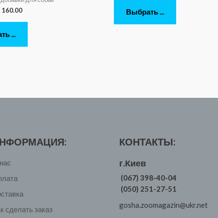
160.00
Выбрать ...
ь ...
НФОРМАЦИЯ:
КОНТАКТЫ:
г.Киев
нас
(067) 398-40-04
плата
(050) 251-27-51
оставка
gosha.zoomagazin@ukr.net
к сделать заказ