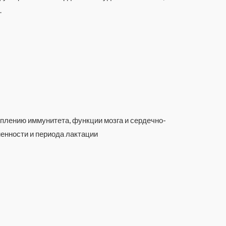
.
лению иммунитета, функции мозга и сердечно-
менности и периода лактации