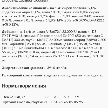
(0,0008%), шалфей (0,0008%).
Аналитические компоненты на 1 кг:
сырой протеин 39,0%,
содержание жира 18,0%, влага 10,0%, сырая зола 8,0%, сырая
клетчатка 3,0%, кальций 1,2%, фосфор 1,0%, натрий 0,4%, магний
0,09%, омега-3 0,5%, омега-6 1,8%, EPA (20:5 n-3) 0,09%, DHA (22:6
n-3) 0,12%.
Добавки (на 1 кг):
витамин А (3a672a) 23,000 IU, витамин D3
(E671) 940 IU, витамин E (α-токоферол) (3a700) 650 мг, витамин C
(3a312) 300 мг, таурин (3a312) 2,400 мг, холин хлорид (3a890) 2,200
мг L- карнитин (3a910) 65 мг, ниацинамид (3a910) 45 мг, биотин
(3a880) 1.8 мг, цинк (3b606) 100 мг, железо (E1) 48 мг, марганец (E5)
55 мг, йод (3b201) 3.8 мг, медь (E4) 11 мг, селен (3b8.10) 0,2 мг L-
метионин (3c305) 14 мг, аргинин (3c3.6.1.) 12 мг, L-лизин (3.2.3.) 10
мг.
Энергетическая ценность:
3910 ккал/кг.
Природный консервант:
содержит природные антиоксиданты.
Нормы кормления
Вес кошки, кг.
2-3
3-5
5-7
7-9
Суточная норма, г/сутки
30-50
50-65
65-85
85-95