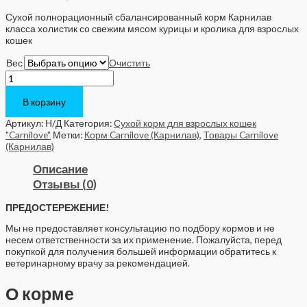
Сухой полнорационный сбалансированный корм Карнилав
класса холистик со свежим мясом курицы и кролика для взрослых
кошек
Вес
Очистить
Количество
Carnilove
FRESH
В корзину
CHICKEN
&
Артикул:
Н/Д
Категория:
Сухой корм для взрослых кошек
RABBIT
"Carnilove"
Метки:
Корм Carnilove (Карнилав)
,
Товары Carnilove
Cat
(Карнилав)
Описание
Отзывы (0)
ПРЕДОСТЕРЕЖЕНИЕ!
Мы не предоставляет консультацию по подбору кормов и не
несем ответственности за их применение. Пожалуйста, перед
покупкой для получения большей информации обратитесь к
ветеринарному врачу за рекомендацией.
О корме