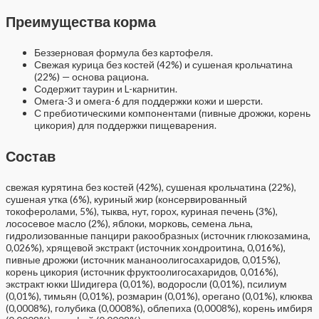
Преимущества корма
Беззерновая формула без картофеля.
Свежая курица без костей (42%) и сушеная крольчатина
(22%) — основа рациона.
Содержит таурин и L-карнитин.
Омега-3 и омега-6 для поддержки кожи и шерсти.
С пребиотическими компонентами (пивные дрожжи, корень
цикория) для поддержки пищеварения.
Состав
свежая курятина без костей (42%), сушеная крольчатина (22%),
сушеная утка (6%), куриный жир (консервированный
токоферолами, 5%), тыква, нут, горох, куриная печень (3%),
лососевое масло (2%), яблоки, морковь, семена льна,
гидролизованные панцири ракообразных (источник глюкозамина,
0,026%), хрящевой экстракт (источник хондроитина, 0,016%),
пивные дрожжи (источник мананоолигосахаридов, 0,015%),
корень цикория (источник фруктоолигосахаридов, 0,016%),
экстракт юкки Шидигера (0,01%), водоросли (0,01%), псилиум
(0,01%), тимьян (0,01%), розмарин (0,01%), орегано (0,01%), клюква
(0,0008%), голубика (0,0008%), облепиха (0,0008%), корень имбиря