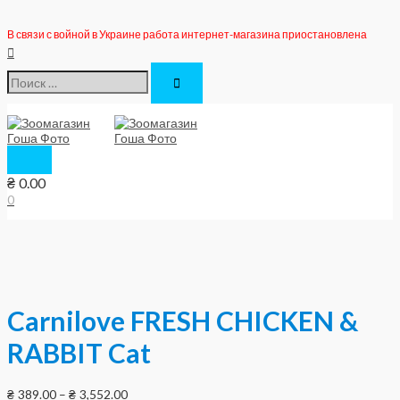
Перейти
к
В связи с войной в Украине работа интернет-магазина приостановлена
содержимому
Поиск
Поиск:
Главное
меню
₴
0.00
0
Carnilove FRESH CHICKEN &
RABBIT Cat
₴
389.00
–
₴
3,552.00