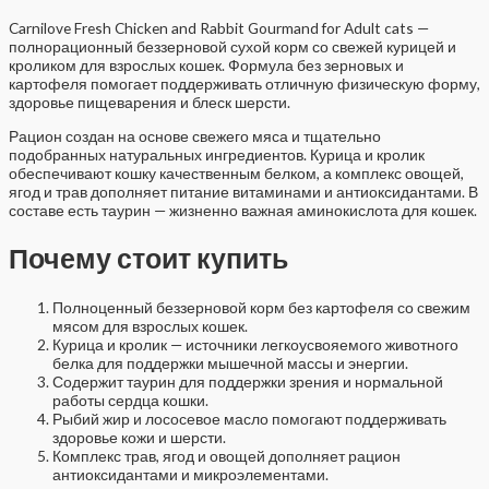
Carnilove Fresh Chicken and Rabbit Gourmand for Adult cats —
полнорационный беззерновой сухой корм со свежей курицей и
кроликом для взрослых кошек. Формула без зерновых и
картофеля помогает поддерживать отличную физическую форму,
здоровье пищеварения и блеск шерсти.
Рацион создан на основе свежего мяса и тщательно
подобранных натуральных ингредиентов. Курица и кролик
обеспечивают кошку качественным белком, а комплекс овощей,
ягод и трав дополняет питание витаминами и антиоксидантами. В
составе есть таурин — жизненно важная аминокислота для кошек.
Почему стоит купить
Полноценный беззерновой корм без картофеля со свежим
мясом для взрослых кошек.
Курица и кролик — источники легкоусвояемого животного
белка для поддержки мышечной массы и энергии.
Содержит таурин для поддержки зрения и нормальной
работы сердца кошки.
Рыбий жир и лососевое масло помогают поддерживать
здоровье кожи и шерсти.
Комплекс трав, ягод и овощей дополняет рацион
антиоксидантами и микроэлементами.