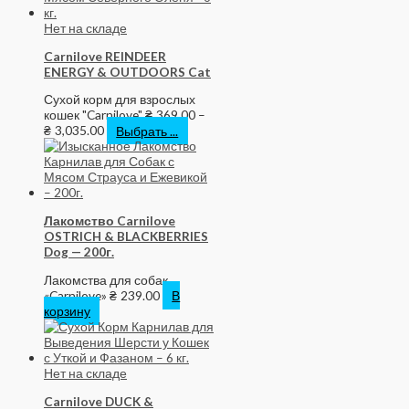
Нет на складе
Carnilove REINDEER
ENERGY & OUTDOORS Cat
Сухой корм для взрослых
кошек "Carnilove"
₴
369.00
–
₴
3,035.00
Выбрать ...
Лакомство Carnilove
OSTRICH & BLACKBERRIES
Dog — 200г.
Лакомства для собак
«Carnilove»
₴
239.00
В
корзину
Нет на складе
Carnilove DUCK &