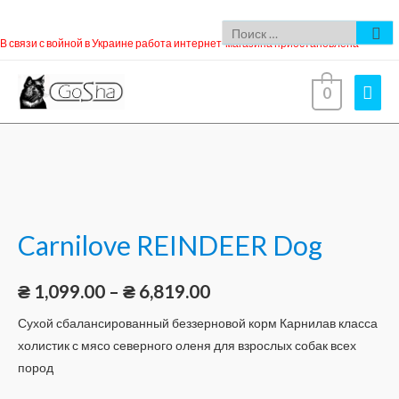
В связи с войной в Украине работа интернет-магазина приостановлена
0
Carnilove REINDEER Dog
₴
1,099.00
–
₴
6,819.00
Сухой сбалансированный беззерновой корм Карнилав класса
холистик с мясо северного оленя для взрослых собак всех
пород