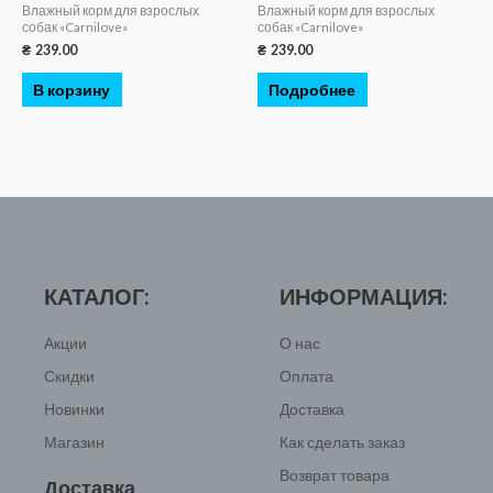
Влажный корм для взрослых
Влажный корм для взрослых
собак «Carnilove»
собак «Carnilove»
₴
239.00
₴
239.00
В корзину
Подробнее
КАТАЛОГ:
ИНФОРМАЦИЯ:
Акции
О нас
Скидки
Оплата
Новинки
Доставка
Магазин
Как сделать заказ
Возврат товара
Доставка