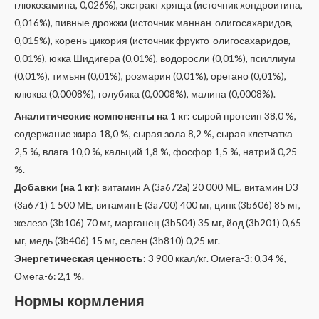
глюкозамина, 0,026%), экстракт хряща (источник хондроитина,
0,016%), пивные дрожжи (источник маннан-олигосахаридов,
0,015%), корень цикория (источник фрукто-олигосахаридов,
0,01%), юкка Шидигера (0,01%), водоросли (0,01%), псиллиум
(0,01%), тимьян (0,01%), розмарин (0,01%), орегано (0,01%),
клюква (0,0008%), голубика (0,0008%), малина (0,0008%).
Аналитические компоненты на 1 кг:
сырой протеин 38,0 %,
содержание жира 18,0 %, сырая зола 8,2 %, сырая клетчатка
2,5 %, влага 10,0 %, кальций 1,8 %, фосфор 1,5 %, натрий 0,25
%.
Добавки (на 1 кг):
витамин A (3a672a) 20 000 МЕ, витамин D3
(3a671) 1 500 МЕ, витамин E (3a700) 400 мг, цинк (3b606) 85 мг,
железо (3b106) 70 мг, марганец (3b504) 35 мг, йод (3b201) 0,65
мг, медь (3b406) 15 мг, селен (3b810) 0,25 мг.
Энергетическая ценность:
3 900 ккал/кг. Омега-3: 0,34 %,
Омега-6: 2,1 %.
Нормы кормления