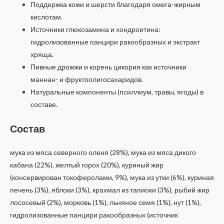
Поддержка кожи и шерсти благодаря омега-жирным
кислотам.
Источники глюкозамина и хондроитина:
гидролизованные панцири ракообразных и экстракт
хряща.
Пивные дрожжи и корень цикория как источники
маннан- и фруктоолигосахаридов.
Натуральные компоненты (псиллиум, травы, ягоды) в
составе.
Состав
мука из мяса северного оленя (28%), мука из мяса дикого
кабана (22%), желтый горох (20%), куриный жир
(консервирован токоферолами, 9%), мука из утки (6%), куриная
печень (3%), яблоки (3%), крахмал из тапиоки (3%), рыбий жир
лососевый (2%), морковь (1%), льняное семя (1%), нут (1%),
гидролизованные панцири ракообразных (источник