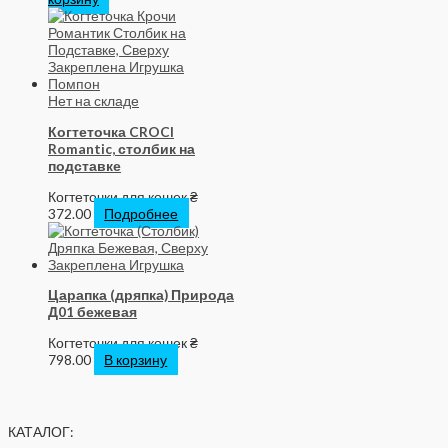
Нет на складе
Когтеточка CROCI
Romantic, столбик на
подставке
Когтеточки для кошек
₴
372.00
Подробнее
Царапка (дряпка) Природа
Д01 бежевая
Когтеточки для кошек
₴
798.00
В корзину
КАТАЛОГ: