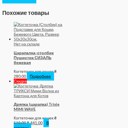
Похожие товары
Нет на складе
Царапалка-столбик
Пушистик СИЗАЛЬ
бежевая
Когтеточки для кошек
₴
280.00
Подробнее
Скидка
Дряпка (царапка) Trixie
MIMI WAVE
Когтеточки для кошек
₴
519.00
₴
441.00
В
корзину