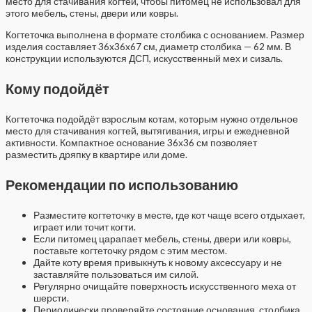
место для стачивания когтей, чтобы питомец не использовал для
этого мебель, стены, двери или ковры.
Когтеточка выполнена в формате столбика с основанием. Размер
изделия составляет 36x36x67 см, диаметр столбика — 62 мм. В
конструкции используются ДСП, искусственный мех и сизаль.
Кому подойдёт
Когтеточка подойдёт взрослым котам, которым нужно отдельное
место для стачивания когтей, вытягивания, игры и ежедневной
активности. Компактное основание 36х36 см позволяет
разместить дряпку в квартире или доме.
Рекомендации по использованию
Разместите когтеточку в месте, где кот чаще всего отдыхает,
играет или точит когти.
Если питомец царапает мебель, стены, двери или ковры,
поставьте когтеточку рядом с этим местом.
Дайте коту время привыкнуть к новому аксессуару и не
заставляйте пользоваться им силой.
Регулярно очищайте поверхность искусственного меха от
шерсти.
Периодически проверяйте состояние основания, столбика,