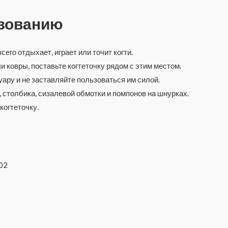
ьзованию
сего отдыхает, играет или точит когти.
и ковры, поставьте когтеточку рядом с этим местом.
ару и не заставляйте пользоваться им силой.
 столбика, сизалевой обмотки и помпонов на шнурках.
когтеточку.
02