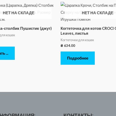
НЕТ НА СКЛАДЕ
НЕТ НА СКЛАДЕ
ка-столбик Пушистик (джут)
Когтеточка для котов CROCI 
Leaves, листья
для кошек
Когтеточки для кошек
₴
634.00
ь ...
Подробнее
НФОРМАЦИЯ:
КОНТАКТЫ: