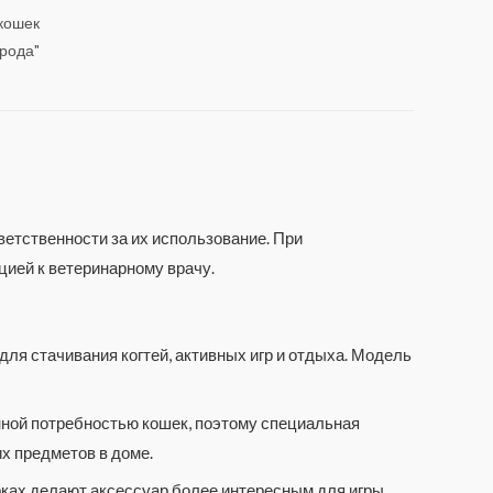
 кошек
рода"
ветственности за их использование. При
цией к ветеринарному врачу.
ля стачивания когтей, активных игр и отдыха. Модель
енной потребностью кошек, поэтому специальная
их предметов в доме.
ках делают аксессуар более интересным для игры,