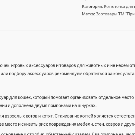
Категория:
Когтеточки для
Метка:
Зоотовары ТМ "При
чек, игровых аксессуаров и товаров для животных и не несем от
 или подбору аксессуаров рекомендуем обратиться за консульта
ар для кошек, который помогает организовать отдельное место д
нии и дополнена двумя помпонами на шнурках.
я взрослых котов и котят. Стачивание когтей является естеств
е место и снизить риск повреждения мебели, стен, ковров и друг
основание и столбик, обмотанный сизалем. Два помпона на шнур