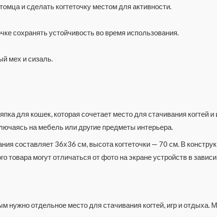
омца и сделать когтеточку местом для активности.
чке сохранять устойчивость во время использования.
й мех и сизаль.
пка для кошек, которая сочетает место для стачивания когтей и 
еключаясь на мебель или другие предметы интерьера.
ния составляет 36х36 см, высота когтеточки — 70 см. В констру
о товара могут отличаться от фото на экране устройств в зависи
ым нужно отдельное место для стачивания когтей, игр и отдыха.