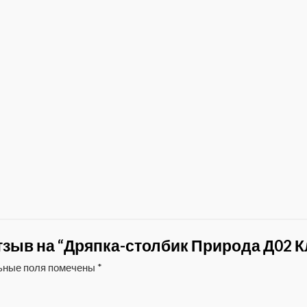
тзыв на “Дряпка-столбик Природа Д02 
ьные поля помечены
*