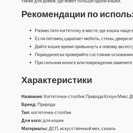
также для домов, где живёт больше одной кошки.
Рекомендации по испол
Разместите когтеточку в месте, где кошка чаще в
Если питомец царапает мебель, стены, двери ил
Дайте кошке время привыкнуть к новому аксессу
Периодически проверяйте состояние основания,
При сильном износе или повреждении замените 
Характеристики
Название:
Когтеточка-столбик Природа Клоун Микс Д
Бренд:
Природа
Тип:
когтеточка-столбик
Для кого:
для кошек
Материалы:
ДСП, искусственный мех, сизаль