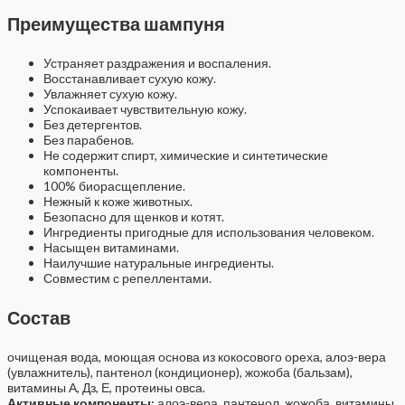
Преимущества шампуня
Устраняет раздражения и воспаления.
Восстанавливает сухую кожу.
Увлажняет сухую кожу.
Успокаивает чувствительную кожу.
Без детергентов.
Без парабенов.
Не содержит спирт, химические и синтетические
компоненты.
100% биорасщепление.
Нежный к коже животных.
Безопасно для щенков и котят.
Ингредиенты пригодные для использования человеком.
Насыщен витаминами.
Наилучшие натуральные ингредиенты.
Совместим с репеллентами.
Состав
очищеная вода, моющая основа из кокосового ореха, алоэ-вера
(увлажнитель), пантенол (кондиционер), жожоба (бальзам),
витамины А, Дз, Е, протеины овса.
Активные компоненты:
алоэ-вера, пантенол, жожоба, витамины