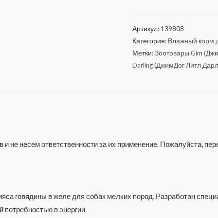
Артикул:
139808
Категория:
Влажный корм д
Метки:
Зоотовары Gim (Дж
Darling (ДжимДог Литл Дар
 и не несем ответственности за их применение. Пожалуйста, п
са говядины в желе для собак мелких пород. Разработан специал
 потребностью в энергии.