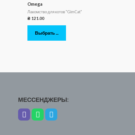
Omega
Лакомство для котов "GimCat"
₴
121.00
Выбрать ...
МЕССЕНДЖЕРЫ: