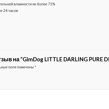
ительной влажности не более 75%
е 24 часов
зыв на “GimDog LITTLE DARLING PURE DEL
ьные поля помечены
*