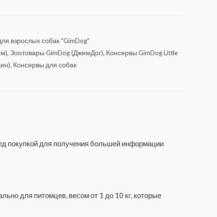
ля взрослых собак "GimDog"
им)
,
Зоотовары GimDog (ДжимДог)
,
Консервы GimDog Little
лин)
,
Консервы для собак
еред покупкой для получения большей информации
ьно для питомцев, весом от 1 до 10 кг, которые