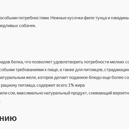
особыми потребностями. Нежные кусочки филе тунца и говядины
редливых собачек.
идов белка, что позволяет удовлетворить потребности мелких с
особыми требованиями к пище, а также для питомцев, страдающ
 натуральным желе, которое делает поданное блюдо еще более с
 рациону питомца, содержит всего 1% жира
 или сои, максимально натуральный продукт, снижающий вероятн
а
ению