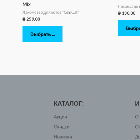
Mix
Лакомство 
Лакомство для котов "GimCat"
₴
130.00
₴
259.00
Выбрат
Выбрать ...
КАТАЛОГ:
И
Акции
О 
Скидки
О
Новинки
Д