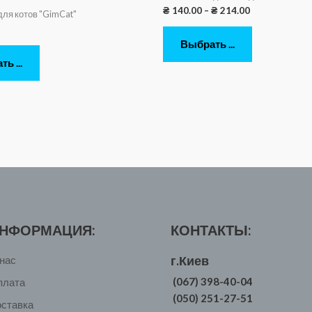
₴
140.00
–
₴
214.00
для котов "GimCat"
Выбрать ...
ь ...
НФОРМАЦИЯ:
КОНТАКТЫ:
г.Киев
нас
(067) 398-40-04
плата
(050) 251-27-51
оставка