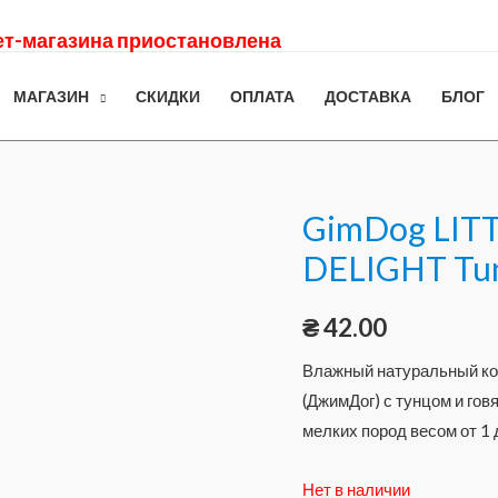
нет-магазина приостановлена
МАГАЗИН
СКИДКИ
ОПЛАТА
ДОСТАВКА
БЛОГ
GimDog LIT
DELIGHT Tun
₴
42.00
Влажный натуральный кон
(ДжимДог) с тунцом и гов
мелких пород весом от 1 д
Нет в наличии