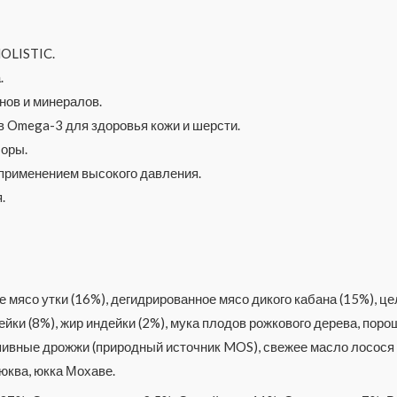
HOLISTIC.
.
нов и минералов.
Omega-3 для здоровья кожи и шерсти.
оры.
 применением высокого давления.
.
 мясо утки (16%), дегидрированное мясо дикого кабана (15%), ц
ейки (8%), жир индейки (2%), мука плодов рожкового дерева, пор
, пивные дрожжи (природный источник MOS), свежее масло лосося
юква, юкка Мохаве.