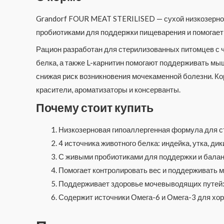
Grandorf FOUR MEAT STERILISED — сухой низкозернов
пробиотиками для поддержки пищеварения и помогает 
Рацион разработан для стерилизованных питомцев с 
белка, а также L-карнитин помогают поддерживать м
снижая риск возникновения мочекаменной болезни. Кор
красители, ароматизаторы и консерванты.
Почему стоит купить
Низкозерновая гипоаллергенная формула для с
4 источника животного белка: индейка, утка, дик
С живыми пробиотиками для поддержки и бала
Помогает контролировать вес и поддерживать 
Поддерживает здоровье мочевыводящих путей: 
Содержит источники Омега-6 и Омега-3 для хор