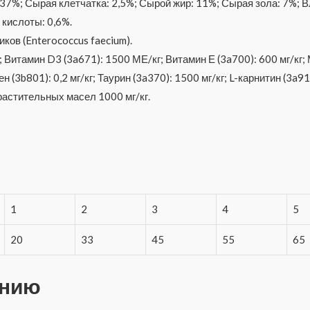
37%; Сырая клетчатка: 2,5%; Сырой жир: 11%; Сырая зола: 7%; В
 кислоты: 0,6%.
ков (Enterococcus faecium).
Витамин D3 (3a671): 1500 МЕ/кг; Витамин Е (3a700): 600 мг/кг; Ме
н (3b801): 0,2 мг/кг; Таурин (3a370): 1500 мг/кг; L-карнитин (3a910
астительных масел 1000 мг/кг.
1
2
3
4
5
20
33
45
55
65
ению