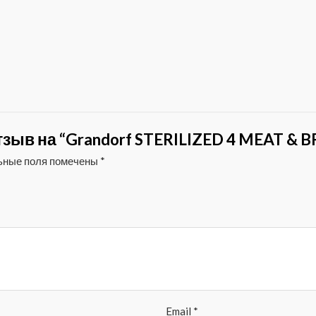
зыв на “Grandorf STERILIZED 4 MEAT & 
ьные поля помечены
*
Email
*