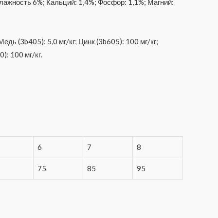
лажность 6%; Кальций: 1,4%; Фосфор: 1,1%; Магний:
дь (3b405): 5,0 мг/кг; Цинк (3b605): 100 мг/кг;
): 100 мг/кг.
6
7
8
75
85
95