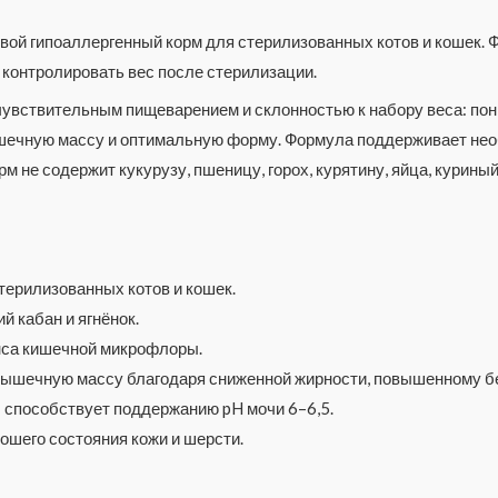
ой гипоаллергенный корм для стерилизованных котов и кошек. 
контролировать вес после стерилизации.
чувствительным пищеварением и склонностью к набору веса: п
ышечную массу и оптимальную форму. Формула поддерживает необ
м не содержит кукурузу, пшеницу, горох, курятину, яйца, курины
терилизованных котов и кошек.
ий кабан и ягнёнок.
нса кишечной микрофлоры.
мышечную массу благодаря сниженной жирности, повышенному бе
способствует поддержанию pH мочи 6–6,5.
ошего состояния кожи и шерсти.