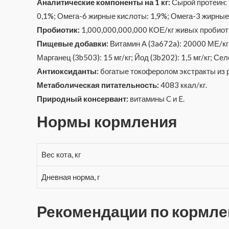
Аналитические компоненты на 1 кг:
Сырой протеин: 
0,1%; Омега-6 жирные кислоты: 1,9%; Омега-3 жирные
Пробиотик:
1,000,000,000,000 КОЕ/кг живых пробиоти
Пищевые добавки:
Витамин А (3a672a): 20000 МЕ/кг; 
Марганец (3b503): 15 мг/кг; Йод (3b202): 1,5 мг/кг; Селе
Антиоксиданты:
богатые токоферолом экстракты из р
Метаболическая питательность:
4083 ккал/кг.
Природный консервант:
витамины C и E.
Нормы кормления
Вес кота, кг
Дневная норма, г
Рекомендации по кормл