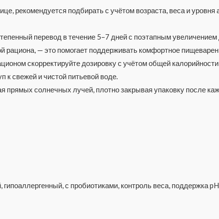
ице, рекомендуется подбирать с учётом возраста, веса и уровня
степенный перевод в течение 5–7 дней с поэтапным увеличение
ой рациона, — это помогает поддерживать комфортное пищеварен
ционом скорректируйте дозировку с учётом общей калорийности
 к свежей и чистой питьевой воде.
ая прямых солнечных лучей, плотно закрывая упаковку после каж
 гипоаллергенный, с пробиотиками, контроль веса, поддержка pH