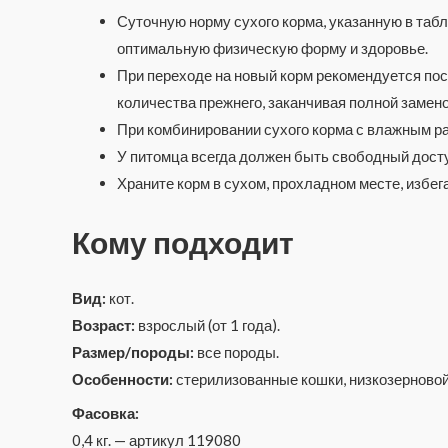
Суточную норму сухого корма, указанную в табл
оптимальную физическую форму и здоровье.
При переходе на новый корм рекомендуется по
количества прежнего, заканчивая полной замен
При комбинировании сухого корма с влажным ра
У питомца всегда должен быть свободный доступ
Храните корм в сухом, прохладном месте, избег
Кому подходит
Вид:
кот.
Возраст:
взрослый (от 1 года).
Размер/породы:
все породы.
Особенности:
стерилизованные кошки, низкозерновой,
Фасовка:
0,4 кг. — артикул 119080