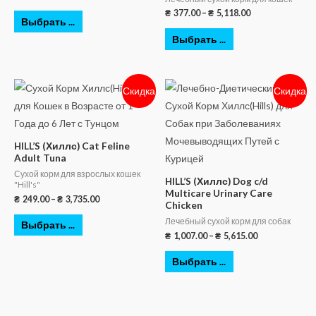
₴
377.00
–
₴
5,118.00
Выбрать ...
Выбрать ...
Скидка
Скидка
HILL’S (Хиллс) Cat Feline
Adult Tuna
Сухой корм для взрослых кошек
HILL’S (Хиллс) Dog c/d
"Hill's"
Multicare Urinary Care
₴
249.00
–
₴
3,735.00
Chicken
Лечебный сухой корм для собак
Выбрать ...
₴
1,007.00
–
₴
5,615.00
Выбрать ...