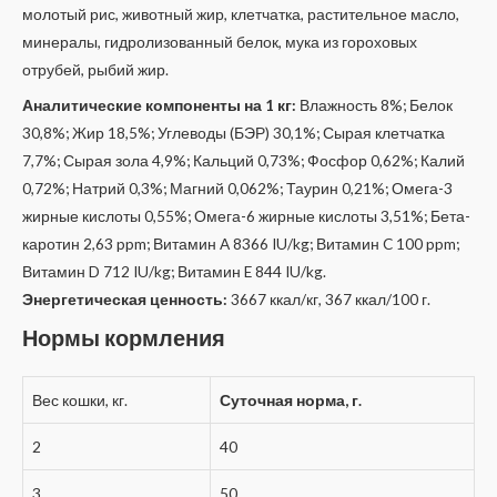
молотый рис, животный жир, клетчатка, растительное масло,
минералы, гидролизованный белок, мука из гороховых
отрубей, рыбий жир.
Аналитические компоненты на 1 кг:
Влажность 8%; Белок
30,8%; Жир 18,5%; Углеводы (БЭР) 30,1%; Сырая клетчатка
7,7%; Сырая зола 4,9%; Кальций 0,73%; Фосфор 0,62%; Калий
0,72%; Натрий 0,3%; Магний 0,062%; Таурин 0,21%; Омега-3
жирные кислоты 0,55%; Омега-6 жирные кислоты 3,51%; Бета-
каротин 2,63 ppm; Витамин A 8366 IU/kg; Витамин C 100 ppm;
Витамин D 712 IU/kg; Витамин E 844 IU/kg.
Энергетическая ценность:
3667 ккал/кг, 367 ккал/100 г.
Нормы кормления
Вес кошки, кг.
Суточная норма, г.
2
40
3
50