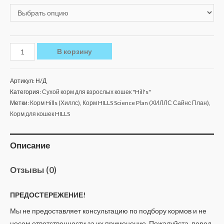
В корзину
Артикул:
Н/Д
Категория:
Сухой корм для взрослых кошек "Hill's"
Метки:
Корм Hills (Хиллс)
,
Корм HILLS Science Plan (ХИЛЛС Сайнс План)
,
Корм для кошек HILLS
Описание
Отзывы (0)
ПРЕДОСТЕРЕЖЕНИЕ!
Мы не предоставляет консультацию по подбору кормов и не
несем ответственности за их применение. Пожалуйста, перед