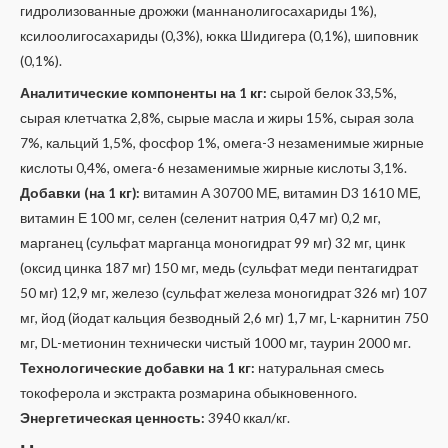
гидролизованные дрожжи (маннанолигосахариды 1%),
ксилоолигосахариды (0,3%), юкка Шидигера (0,1%), шиповник
(0,1%).
Аналитические компоненты на 1 кг:
сырой белок 33,5%,
сырая клетчатка 2,8%, сырые масла и жиры 15%, сырая зола
7%, кальций 1,5%, фосфор 1%, омега-3 незаменимые жирные
кислоты 0,4%, омега-6 незаменимые жирные кислоты 3,1%.
Добавки (на 1 кг):
витамин А 30700 МЕ, витамин D3 1610 МЕ,
витамин Е 100 мг, селен (селенит натрия 0,47 мг) 0,2 мг,
марганец (сульфат марганца моногидрат 99 мг) 32 мг, цинк
(оксид цинка 187 мг) 150 мг, медь (сульфат меди пентагидрат
50 мг) 12,9 мг, железо (сульфат железа моногидрат 326 мг) 107
мг, йод (йодат кальция безводный 2,6 мг) 1,7 мг, L-карнитин 750
мг, DL-метионин технически чистый 1000 мг, таурин 2000 мг.
Технологические добавки на 1 кг:
натуральная смесь
токоферола и экстракта розмарина обыкновенного.
Энергетическая ценность:
3940 ккал/кг.