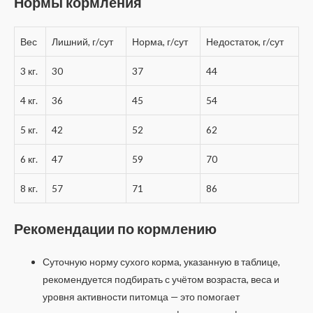
Нормы кормления
Вес
Лишний, г/сут
Норма, г/сут
Недостаток, г/сут
3 кг.
30
37
44
4 кг.
36
45
54
5 кг.
42
52
62
6 кг.
47
59
70
8 кг.
57
71
86
Рекомендации по кормлению
Суточную норму сухого корма, указанную в таблице,
рекомендуется подбирать с учётом возраста, веса и
уровня активности питомца — это помогает