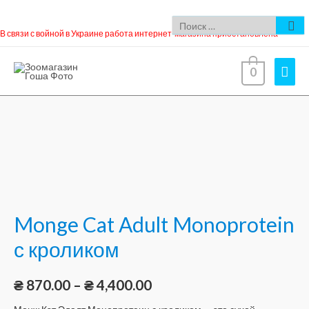
В связи с войной в Украине работа интернет-магазина приостановлена
0
Monge Cat Adult Monoprotein
с кроликом
₴
870.00
–
₴
4,400.00