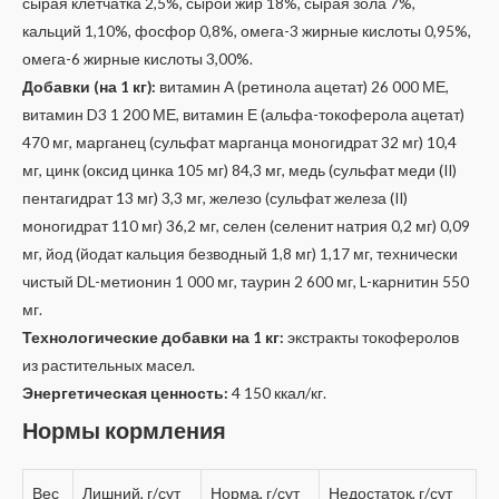
сырая клетчатка 2,5%, сырой жир 18%, сырая зола 7%,
кальций 1,10%, фосфор 0,8%, омега-3 жирные кислоты 0,95%,
омега-6 жирные кислоты 3,00%.
Добавки (на 1 кг):
витамин А (ретинола ацетат) 26 000 МЕ,
витамин D3 1 200 МЕ, витамин Е (альфа-токоферола ацетат)
470 мг, марганец (сульфат марганца моногидрат 32 мг) 10,4
мг, цинк (оксид цинка 105 мг) 84,3 мг, медь (сульфат меди (II)
пентагидрат 13 мг) 3,3 мг, железо (сульфат железа (II)
моногидрат 110 мг) 36,2 мг, селен (селенит натрия 0,2 мг) 0,09
мг, йод (йодат кальция безводный 1,8 мг) 1,17 мг, технически
чистый DL-метионин 1 000 мг, таурин 2 600 мг, L-карнитин 550
мг.
Технологические добавки на 1 кг:
экстракты токоферолов
из растительных масел.
Энергетическая ценность:
4 150 ккал/кг.
Нормы кормления
Вес
Лишний, г/сут
Норма, г/сут
Недостаток, г/сут