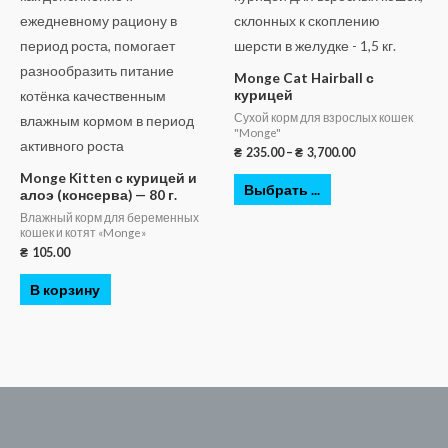
Monge Cat Hairball с
курицей
Сухой корм для взрослых кошек
"Monge"
₴
235.00
–
₴
3,700.00
Monge Kitten с курицей и
Выбрать ...
алоэ (консерва) — 80 г.
Влажный корм для беременных
кошек и котят «Monge»
₴
105.00
В корзину