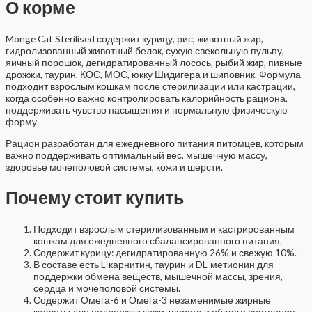
О корме
Monge Cat Sterilised содержит курицу, рис, животный жир,
гидролизованный животный белок, сухую свекольную пульпу,
яичный порошок, дегидратированный лосось, рыбий жир, пивные
дрожжи, таурин, КОС, МОС, юкку Шидигера и шиповник. Формула
подходит взрослым кошкам после стерилизации или кастрации,
когда особенно важно контролировать калорийность рациона,
поддерживать чувство насыщения и нормальную физическую
форму.
Рацион разработан для ежедневного питания питомцев, которым
важно поддерживать оптимальный вес, мышечную массу,
здоровье мочеполовой системы, кожи и шерсти.
Почему стоит купить
Подходит взрослым стерилизованным и кастрированным
кошкам для ежедневного сбалансированного питания.
Содержит курицу: дегидратированную 26% и свежую 10%.
В составе есть L-карнитин, таурин и DL-метионин для
поддержки обмена веществ, мышечной массы, зрения,
сердца и мочеполовой системы.
Содержит Омега-6 и Омега-3 незаменимые жирные
кислоты для поддержки кожи, шерсти и общего состояния