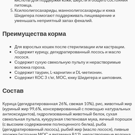
питомца.
Ксилоолигосахариды, манноолигосахариды и юкка
Шидигера помогают поддерживать пищеварение и
уменьшать неприятный запах фекалий.
Преимущества корма
Для взрослых кошек после стерилизации или кастрации.
Содержит курицу, дегидратированный лосось и масло
лосося.
Содержит сухую свекольную пульпу и нерастворимые
волокна гороха.
Содержит таурин, L-карнитин и DL-метионин.
Содержит КОС 3 г/кг, МОС, юкку Шидигера и шиповник.
Состав
Курица (дегидратированная 26%, свежая 10%), рис, животный жир
(куриный жир 99,6%, консервированный с помощью натуральных
антиоксидантов), гидролизованный животный белок, сухая
свекольная пульпа, кукурузная глютеновая мука, яичный порошок
(с высоким содержанием полноценного белка), рыба
(дегидратированный лосось), рыбий жир (масло лосося), пивные
дрожжи (источник МОС и витамина B12), нерастворимые волокна