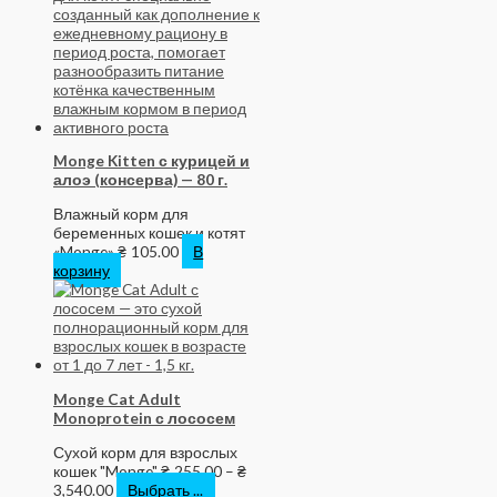
Monge Kitten с курицей и
алоэ (консерва) — 80 г.
Влажный корм для
беременных кошек и котят
«Monge»
₴
105.00
В
корзину
Monge Cat Adult
Monoprotein с лососем
Сухой корм для взрослых
кошек "Monge"
₴
255.00
–
₴
3,540.00
Выбрать ...