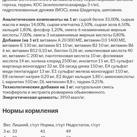
гороха, таурин, КОС (ксилоолигосахариды 3 г/кг),
гидролизованные дрожжи (МОС), юкка Шидигера, шиповник.
Аналитические компоненты на 1 кг:
сырой белок 33,00%, сырые
масла и жиры 14,00%, сырая клетчатка 2,50%, сырая зола 6,50%,
кальций 1,80%, фосфор 1,20%, омега-6 незаменимые жирные
кислоты 7,00%, омега-3 незаменимые жирные кислоты 0,80%.
Добавки (на 1 кг):
витамин А 20 000 МЕ, витамин D3 1400 МЕ,
витамин Е 130 мг, витамин B1 10 мг, витамин В2 10 мг, витамин В6
6 мг, витамин В12 0,10 мг, биотин 0,26 мг, никотиновая кислота 40
мг, витамин С 200 мг, пантотеновая кислота 10 мг, фолиевая
кислота 14 мг, холина хлорид 2500 мг, инозитол 15 мг, Е5 сульфат
марганца моногидрат 32 мг, Е6 оксид цинка 150 мг, Е4 сульфат
меди пентагидрат 13 мг, Е1 сульфат железа моногидрат 110 мг,
Е8 селенит натрия 0,20 мг, Е2 йодат кальция 1,80 г; аминокислоты:
L-карнитин 550 мг, DL-метионин 8,8 г, таурин 0,25%.
Технологические добавки на 1 кг:
натуральная смесь
токоферола и экстракта розмарина обыкновенного.
Энергетическая ценность:
3950 ккал/кг.
Нормы кормления
Вес
Лишний, г/сут
Норма, г/сут
Недостаток, г/сут
3 кг.
33
41
49