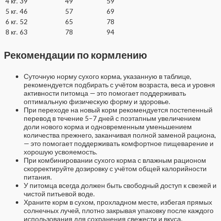
4 кг.
39
49
59
5 кг.
46
57
69
6 кг.
52
65
78
8 кг.
63
78
94
Рекомендации по кормлению
Суточную норму сухого корма, указанную в таблице,
рекомендуется подбирать с учётом возраста, веса и уровня
активности питомца — это помогает поддерживать
оптимальную физическую форму и здоровье.
При переходе на новый корм рекомендуется постепенный
перевод в течение 5–7 дней с поэтапным увеличением
доли нового корма и одновременным уменьшением
количества прежнего, заканчивая полной заменой рациона,
— это помогает поддерживать комфортное пищеварение и
хорошую усвояемость.
При комбинировании сухого корма с влажным рационом
скорректируйте дозировку с учётом общей калорийности
питания.
У питомца всегда должен быть свободный доступ к свежей и
чистой питьевой воде.
Храните корм в сухом, прохладном месте, избегая прямых
солнечных лучей, плотно закрывая упаковку после каждого
использования для сохранения свежести и вкуса.