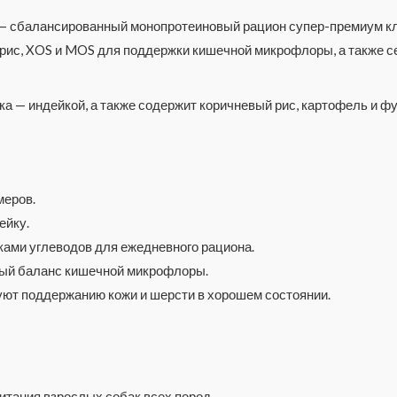
 — сбалансированный монопротеиновый рацион супер-премиум кл
 рис, XOS и MOS для поддержки кишечной микрофлоры, а также с
ка — индейкой, а также содержит коричневый рис, картофель и
меров.
ейку.
ками углеводов для ежедневного рациона.
ый баланс кишечной микрофлоры.
ют поддержанию кожи и шерсти в хорошем состоянии.
итания взрослых собак всех пород.