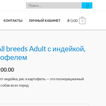
₴
0.00
КОНТАКТЫ
ЛИЧНЫЙ КАБИНЕТ
0
l breeds Adult с индейкой,
ртофелем
200.00
т индейка, рис и картофель — это полнорационный
 собак всех пород