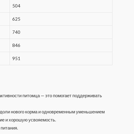
504
625
740
846
951
 активности питомца — это помогает поддерживать
м доли нового корма и одновременным уменьшением
ие и хорошую усвояемость.
 питания.