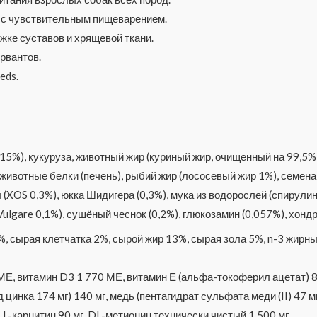
с чувствительным пищеварением.
ке суставов и хрящевой ткани.
рвантов.
eds.
15%), кукуруза, животный жир (куриный жир, очищенный на 99,5%)
животные белки (печень), рыбий жир (лососевый жир 1%), семен
OS 0,3%), юкка Шидигера (0,3%), мука из водорослей (спирулина 
ulgare 0,1%), сушёный чеснок (0,2%), глюкозамин (0,057%), хонд
, сырая клетчатка 2%, сырой жир 13%, сырая зола 5%, n-3 жирны
Е, витамин D3 1 770 МЕ, витамин Е (альфа-токоферил ацетат) 80 м
 цинка 174 мг) 140 мг, медь (пентагидрат сульфата меди (II) 47 м
г, L-карнитин 90 мг, DL-метионин технически чистый 1 500 мг.