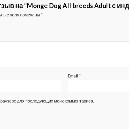
зыв на “Monge Dog All breeds Adult с и
ьные поля помечены
*
Email
*
м браузере для последующих моих комментариев.