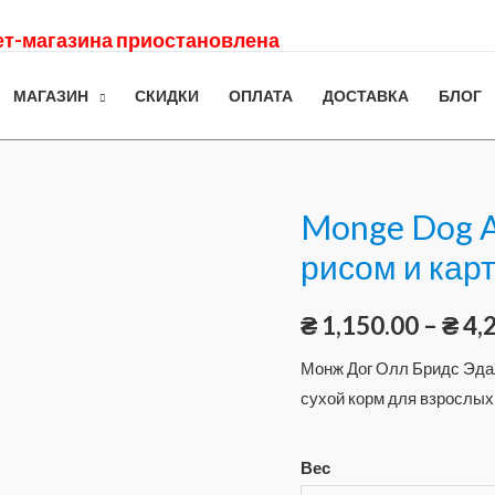
нет-магазина приостановлена
МАГАЗИН
СКИДКИ
ОПЛАТА
ДОСТАВКА
БЛОГ
Monge Dog Al
рисом и ка
₴
1,150.00
–
₴
4,
Монж Дог Олл Бридс Эдал
сухой корм для взрослых
Вес