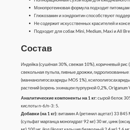
Монопротеиновая формула подходит питомцам 
Глюкозамин и хондроитин способствуют поддерж
Не содержит искусственных красителей и консе
Подходит для собак Mini, Medium, Maxi и All Bre
Состав
Индейка (сушёная 30%, свежая 10%), коричневый рис (
свекольная пульпа, пивные дрожжи, гидролизованные 
(маннанолигосахариды MOS 1%), ксилоолигосахариды (X
растений (корень эхинацеи пурпурной 0,2%, Origanum V
Аналитические компоненты на 1 кг:
сырой белок 30%
кислоты n-6/n-3: 5.
Добавки (на 1 кг):
витамин А (ретинил ацетат) 33 845 М
(сульфат марганца моногидрат 92 мг) 30 мг, цинк (оксид
мг) 100 мг, йод (йодат кальция безводный 2,4 мг) 1,6 м