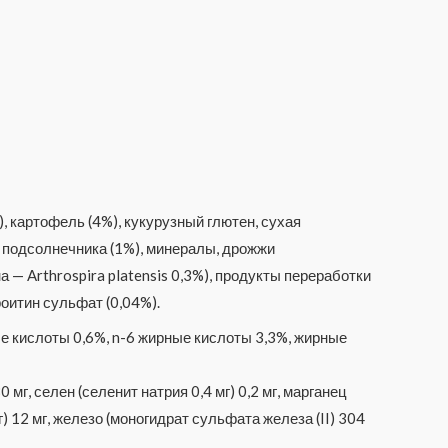
, картофель (4%), кукурузный глютен, сухая
а подсолнечника (1%), минералы, дрожжи
— Arthrospira platensis 0,3%), продукты переработки
роитин сульфат (0,04%).
е кислоты 0,6%, n-6 жирные кислоты 3,3%, жирные
г, селен (селенит натрия 0,4 мг) 0,2 мг, марганец
г) 12 мг, железо (моногидрат сульфата железа (II) 304