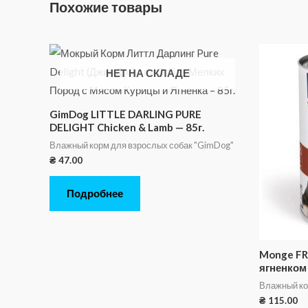
Похожие товары
НЕТ НА СКЛАДЕ
GimDog LITTLE DARLING PURE
DELIGHT Chicken & Lamb — 85г.
Влажный корм для взрослых собак "GimDog"
₴
47.00
Подробнее
Monge FR
ягненком 
Влажный ко
₴
115.00