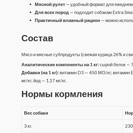
Мясной рулет
— удобный формат для ежедневн
Для всех пород
— подходит собакам Extra Small,
Практичный влажный рацион
— можно исполь
Состав
Мясо и мясные субпродукты (свежая курица 26% и сви
Аналитические компоненты на 1 кг:
сырой белок — 7
Добавки (на 1 кг):
витамин D3 — 450 МО/кг; витамин E —
мг/кг; йод — 1,17 мг/кг.
Нормы кормления
Вес собаки
Нор
3 кг.
230