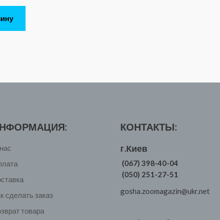
зину
НФОРМАЦИЯ:
КОНТАКТЫ:
г.Киев
нас
(067) 398-40-04
плата
(050) 251-27-51
оставка
gosha.zoomagazin@ukr.net
к сделать заказ
зврат товара