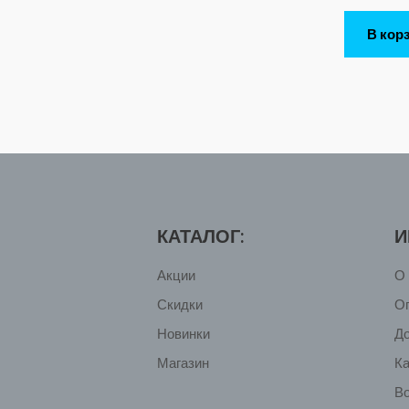
В кор
КАТАЛОГ:
И
Акции
О 
Скидки
О
Новинки
Д
Магазин
Ка
Во