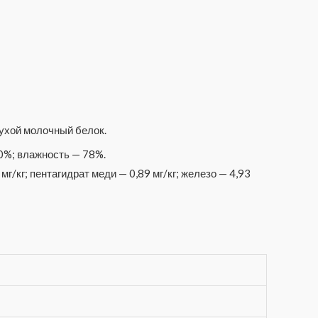
сухой молочный белок.
,0%; влажность — 78%.
 мг/кг; пентагидрат меди — 0,89 мг/кг; железо — 4,93