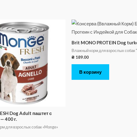
Brit MONO PROTEIN Dog turke
Влажный корм для взрослых собак "
₴
189.00
В корзину
ESH Dog Adult паштет с
— 400 г.
рм для взрослых собак «Monge»