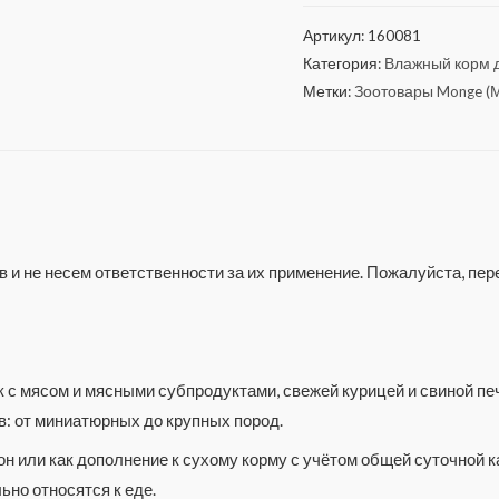
Артикул:
160081
Категория:
Влажный корм д
Метки:
Зоотовары Monge (
 и не несем ответственности за их применение. Пожалуйста, п
к с мясом и мясными субпродуктами, свежей курицей и свиной 
: от миниатюрных до крупных пород.
 или как дополнение к сухому корму с учётом общей суточной ка
но относятся к еде.