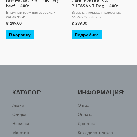
Brit MONO PROTEIN Dog
Carnilove DUCK &
beef — 400г.
PHEASANT Dog — 400г.
Влажный корм для взрослых
Влажный корм для взрослых
собак "Brit"
собак «Carnilove»
₴
189.00
₴
239.00
В корзину
Подробнее
КАТАЛОГ:
ИНФОРМАЦИЯ:
Акции
О нас
Скидки
Оплата
Новинки
Доставка
Магазин
Как сделать заказ