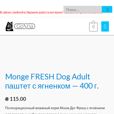
В связи с войной в Украине работа интернет-магазина приостановлена
0
Monge FRESH Dog Adult
паштет с ягненком — 400 г.
₴
115.00
Полнорационный влажный корм Монж Дог Фреш с ягнёнком