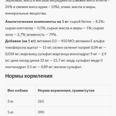
Зерновые, мясо и мясные ингредиенты (свежее мясо ягняти –
26% и свежее мясо курки – 10%), злаки, масла и жиры,
минеральные вещества.
Аналитические компоненты на 1 кг:
сырой белок — 8,2%;
сырая клетчатка — 0,5%; сырые масла и жиры — 5%; сырая
зола — 2,7%; влажность — 79%.
Добавки (на 1 кг):
витамин D3 — 450 МО; витамин E альфа-
токоферола ацетат — 15 мг; селен селенит натрия 0,04 мг —
0,018 мг; марганец сульфат марганца моногидрат 9 мг — 2,9
мг; цинк оксид цинка 32 мг — 25,7 мг; медь сульфат меди II
пентагидрат 3,5 мг — 0,89 мг; железо сульфат.
Нормы кормления
Вес собаки
Норма кормления, грамм/сутки
3 кг.
265
5 кг.
390