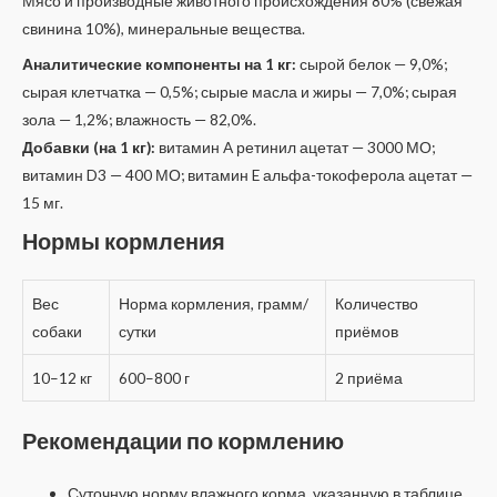
Мясо и производные животного происхождения 80% (свежая
свинина 10%), минеральные вещества.
Аналитические компоненты на 1 кг:
сырой белок — 9,0%;
сырая клетчатка — 0,5%; сырые масла и жиры — 7,0%; сырая
зола — 1,2%; влажность — 82,0%.
Добавки (на 1 кг):
витамин A ретинил ацетат — 3000 МО;
витамин D3 — 400 МО; витамин E альфа-токоферола ацетат —
15 мг.
Нормы кормления
Вес
Норма кормления, грамм/
Количество
собаки
сутки
приёмов
10–12 кг
600–800 г
2 приёма
Рекомендации по кормлению
Суточную норму влажного корма, указанную в таблице,