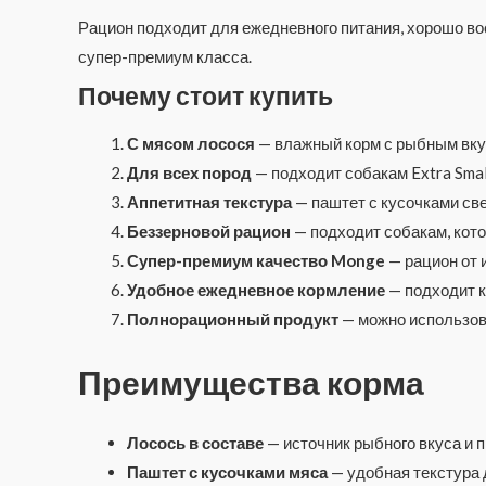
Рацион подходит для ежедневного питания, хорошо 
супер-премиум класса.
Почему стоит купить
С мясом лосося
— влажный корм с рыбным вку
Для всех пород
— подходит собакам Extra Small,
Аппетитная текстура
— паштет с кусочками св
Беззерновой рацион
— подходит собакам, кот
Супер-премиум качество Monge
— рацион от 
Удобное ежедневное кормление
— подходит к
Полнорационный продукт
— можно использова
Преимущества корма
Лосось в составе
— источник рыбного вкуса и 
Паштет с кусочками мяса
— удобная текстура 