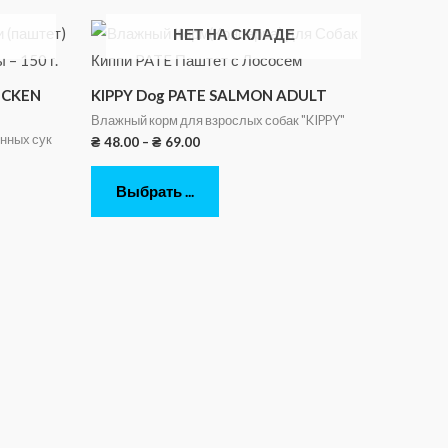
НЕТ НА СКЛАДЕ
ICKEN
KIPPY Dog PATE SALMON ADULT
Влажный корм для взрослых собак "KIPPY"
нных сук
₴
48.00
–
₴
69.00
Выбрать ...