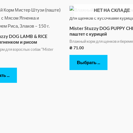
НЕТ НА СКЛАДЕ
Mister Stuzzy DOG PUPPY CH
паштет с курицей
tuzzy DOG LAMB & RICE
Влажный корм для щенков и береме
ягненком и рисом
₴
71.00
м для взрослых собак "Mister
Выбрать ...
ь ...