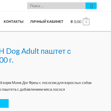
₴
0.00
КОНТАКТЫ
ЛИЧНЫЙ КАБИНЕТ
0
 Dog Adult паштет с
0 г.
 корм Монж Дог Фреш с лососем для взрослых собак
го паштета с добавлением мяса лосося