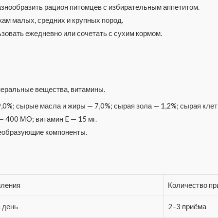
азнообразить рацион питомцев с избирательным аппетитом.
ам малых, средних и крупных пород.
зовать ежедневно или сочетать с сухим кормом.
неральные вещества, витамины.
,0%; сырые масла и жиры — 7,0%; сырая зола — 1,2%; сырая клет
 400 МО; витамин E — 15 мг.
леобразующие компоненты.
мления
Количество пр
в день
2–3 приёма