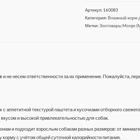
Артикул:
160083
Категория:
Влажный корм д
Метки:
Зоотовары Monge (
 и не несем ответственности за их применение. Пожалуйста, п
 с аппетитной текстурой паштета и кусочками отборного свежег
 вкусом и высокой привлекательностью для собак.
онам и подходит взрослым собакам разных размеров: от миниат
у корму с учётом общей суточной калорийности питания.