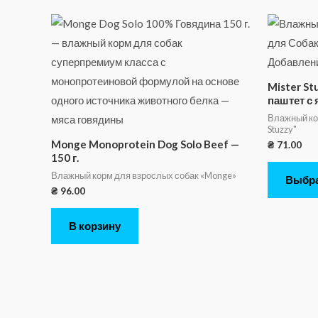
Mister S
паштет с 
Влажный кор
Stuzzy"
Monge Monoprotein Dog Solo Beef —
₴
71.00
150 г.
Влажный корм для взрослых собак «Monge»
Выбрат
₴
96.00
В корзину