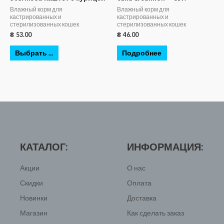
Влажный корм для
Влажный корм для
кастрированных и
кастрированных и
стерилизованных кошек
стерилизованных кошек
₴
53.00
₴
46.00
Выбрать ...
Подробнее
КАТАЛОГ:
ИНФОРМАЦИЯ:
Акции
О нас
Скидки
Оплата
Новинки
Доставка
Магазин
Как сделать заказ