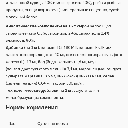
итальянской курицы 20% и мясо кролика 20%), рыба и рыбные
продукты, овощи (картофель), минеральные вещества, сухой
молочный белок.
Аналитические компоненты на 1 кг:
сырой белок 11,5%,
сырая клетчатка 0,5%, сырой жир 2,4%, сырая зола 2,4%,
влажность 80%.
Добавки (на 1 кг):
витамин D3 180 МЕ, витамин E (all-rac-
альфа-токоферилацетат) 40 мг, железо (моногидрат сульфата
железа (II)) 13 мг, йод (йодат кальция) 1,6 мг, медь
(пентагидрат сульфата меди (II)) 3,4 мг, марганец (моногидрат
сульфата марганца) 8,5 мг, цинк (оксид цинка) 42 мг, селен
(селенит натрия) 0,04 мг, таурин 500 мг/кг.
Технологические добавки на 1 кг:
загустители и
желеобразующие компоненты.
Нормы кормления
Вес
Суточная норма