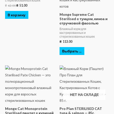
стерилизованных кошек
₴
62.00
₴
51.00
Monge Supreme Cat
В корзину
Sterilised с тунцом, киноа и
стручковой фасолью
Влажный корм для
кастрированных и
стерилизованных кошек
₴
113.00
Выбрать ...
НЕТ НА СКЛАДЕ
Monge Cat Monoprotein
Pro Plan STERILISED CAT
Sterilised паштет с курицей
tuna & salmon — 85г.