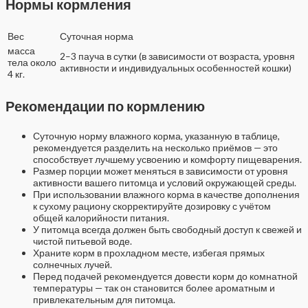
Нормы кормления
Вес
Суточная норма
масса
2–3 пауча в сутки (в зависимости от возраста, уровня
тела около
активности и индивидуальных особенностей кошки)
4 кг.
Рекомендации по кормлению
Суточную норму влажного корма, указанную в таблице,
рекомендуется разделить на несколько приёмов — это
способствует лучшему усвоению и комфорту пищеварения.
Размер порции может меняться в зависимости от уровня
активности вашего питомца и условий окружающей среды.
При использовании влажного корма в качестве дополнения
к сухому рациону скорректируйте дозировку с учётом
общей калорийности питания.
У питомца всегда должен быть свободный доступ к свежей и
чистой питьевой воде.
Храните корм в прохладном месте, избегая прямых
солнечных лучей.
Перед подачей рекомендуется довести корм до комнатной
температуры — так он становится более ароматным и
привлекательным для питомца.