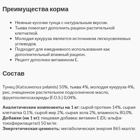
Преимущества корма
Нежные кусочки тунца с натуральным вкусом.
Тыква помогает дополнить рацион растительной
клетчаткой.
Молодая кукуруза является источником легкоусвояемых
углеводов.
Подходит для ежедневного использования как
дополнительный влажный рацион.
Рецепт дополнен витамином E.
Состав
Тунец (Katsuwonus pelamis) 50%, тыква 4%, молодая кукуруза 4%,
рис, очищенное растительное подсолнечное масло,
фруктоолигосахариды (F.O.S.) 0,04%.
Аналитические компоненты на 1 кг:
сырой протеин 14%, сырая
клетчатка 0,1%, сырой жир 2%, сырая зола 2%, влажность 80,0%.
Добавки (на 1 кг):
пищевая добавка: витамин E (DL-альфа-
токоферилацетат) 50 мг/кг.
Энергетическая ценность:
метаболическая энергия 865 ккал/кг.