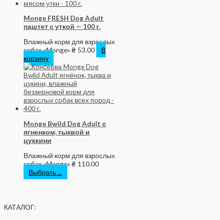
Monge FRESH Dog Adult
паштет с уткой — 100 г.
Влажный корм для взрослых
собак «Monge»
₴
53.00
В
корзину
Monge Bwild Dog Adult с
ягненком, тыквой и
цуккини
Влажный корм для взрослых
собак «Monge»
₴
110.00
Выбрать ...
КАТАЛОГ: