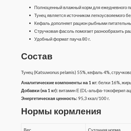
Полноценный влажный корм для ежедневного п
Тунец является источником легкоусвояемого бе
Кефаль дополняет рацион рыбными питательны
Стручковая фасоль помогает разнообразить ра
Удобный формат пауча 80 г.
Состав
Тунец (Katsuwonus pelamis) 55%, кефаль 4%, стручков
Аналитические компоненты на 1 кг:
белки 16%, жиры
Добавки (на 1 кг):
витамин Е (DL-альфа-токоферил аце
Энергетическая ценность:
95,3 ккал/100 г.
Нормы кормления
Вес
Суточная норма