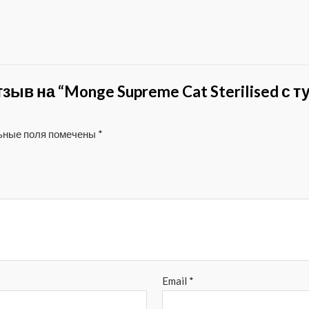
зыв на “Monge Supreme Cat Sterilised с
ьные поля помечены
*
Email
*