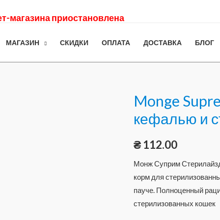
нет-магазина приостановлена
МАГАЗИН
СКИДКИ
ОПЛАТА
ДОСТАВКА
БЛОГ
Monge Suprem
кефалью и 
₴
112.00
Монж Суприм Стерилайзд
корм для стерилизованны
пауче. Полноценный раци
стерилизованных кошек