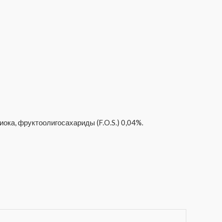
ока, фруктоолигосахариды (F.O.S.) 0,04%.