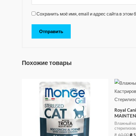
Сохранить моё имя, email и адрес сайта в это
Похожие товары
Royal Ca
MAINTENA
Влажный ко
стерилизов
₴
60.00
₴
5