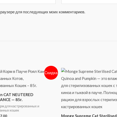
м браузере для последующих моих комментариев.
Скидка
nin CAT NEUTERED
NCE — 85г.
рм для кастрированных и
анных кошек
Monge Supreme Cat Sterilised
7.00