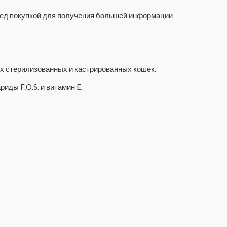
еред покупкой для получения большей информации
ых стерилизованных и кастрированных кошек.
ды F.O.S. и витамин E.