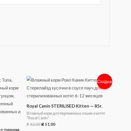
Скидка
Royal Canin STERILISED Kitten — 85г.
Влажный корм для беременных кошек и котят
"Royal Canin"
₴
62.00
₴
51.00
 с тунцом,