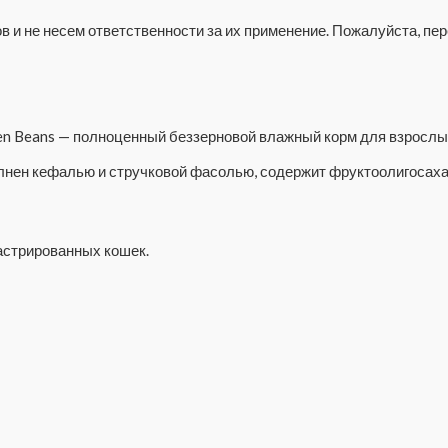
 и не несем ответственности за их применение. Пожалуйста, п
Green Beans — полноценный беззерновой влажный корм для взросл
нен кефалью и стручковой фасолью, содержит фруктоолигосахари
астрированных кошек.