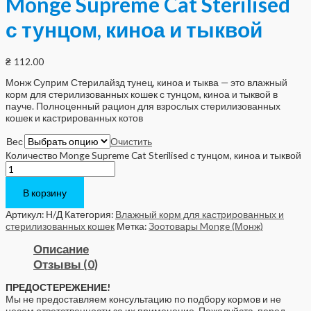
Monge Supreme Cat Sterilised
с тунцом, киноа и тыквой
₴
112.00
Монж Суприм Стерилайзд тунец, киноа и тыква — это влажный
корм для стерилизованных кошек с тунцом, киноа и тыквой в
пауче. Полноценный рацион для взрослых стерилизованных
кошек и кастрированных котов
Вес
Очистить
Количество Monge Supreme Cat Sterilised с тунцом, киноа и тыквой
В корзину
Артикул:
Н/Д
Категория:
Влажный корм для кастрированных и
стерилизованных кошек
Метка:
Зоотовары Monge (Монж)
Описание
Отзывы (0)
ПРЕДОСТЕРЕЖЕНИЕ!
Мы не предоставляем консультацию по подбору кормов и не
несем ответственности за их применение. Пожалуйста, перед