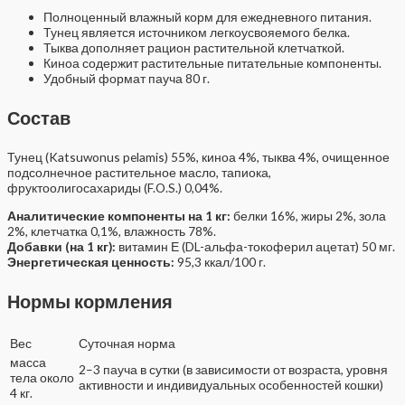
Полноценный влажный корм для ежедневного питания.
Тунец является источником легкоусвояемого белка.
Тыква дополняет рацион растительной клетчаткой.
Киноа содержит растительные питательные компоненты.
Удобный формат пауча 80 г.
Состав
Тунец (Katsuwonus pelamis) 55%, киноа 4%, тыква 4%, очищенное
подсолнечное растительное масло, тапиока,
фруктоолигосахариды (F.O.S.) 0,04%.
Аналитические компоненты на 1 кг:
белки 16%, жиры 2%, зола
2%, клетчатка 0,1%, влажность 78%.
Добавки (на 1 кг):
витамин Е (DL-альфа-токоферил ацетат) 50 мг.
Энергетическая ценность:
95,3 ккал/100 г.
Нормы кормления
Вес
Суточная норма
масса
2–3 пауча в сутки (в зависимости от возраста, уровня
тела около
активности и индивидуальных особенностей кошки)
4 кг.