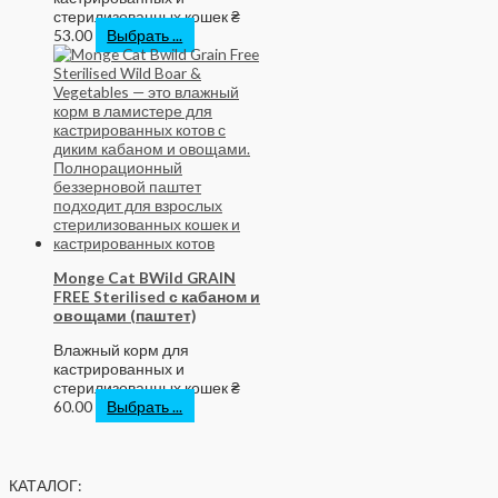
стерилизованных кошек
₴
53.00
Выбрать ...
Monge Cat BWild GRAIN
FREE Sterilised с кабаном и
овощами (паштет)
Влажный корм для
кастрированных и
стерилизованных кошек
₴
60.00
Выбрать ...
КАТАЛОГ: