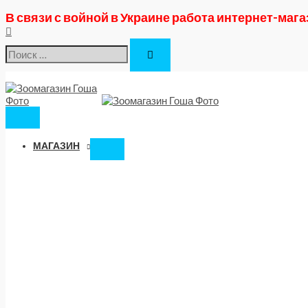
Перейти
В связи с войной в Украине работа интернет-маг
к
Поиск
содержимому
Поиск:
Главное
меню
МАГАЗИН
Переключатель
меню