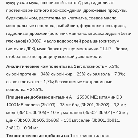
кукурузная мука, пшеничный глютен*, рис, гидролизат
протеинов животного происхождения, дрожжевые продукты,
буряковый жом, растительная клетчатка, соевое масло,
минеральные вещества, рыбий жир, фруктоолигосахариды,
гидролизат дрожжей (источник маннанолигосахаридов и бета-
глюканов) (0,30%), масло водорослей рода шизохитриум
(источник ДГК), мука бархатцев прямостоячих. * L.I.P. – белки,
отобранные по принципу высокой усвояемости.
Аналитические компоненты на 1 кг:
влажность – 5,5%;
сырой протеин – 34%; сырой жир – 25%; сырая зола – 7,3%;
сырая клетчатка – 1,7%; безазотистые экстрактивные
вещества – 26,5%.
Ппищевые добавки:
витамин A — 25500 MЕ; витамин D3 –
1000 MЕ; железо (3b103) – 33 мг; йод (3b201, 3b202) – 3,3 мг;
медь (3b405, 3b406) – 10 мг; марганец (3b502, 3b504) – 43 мг;
цинк (3b603, 3b605, 3b606) – 130 мг; селен (3b801, 3b811,
3b812) – 0,04 мг.
Технологические добавки на 1 кг:
клиноптилолит