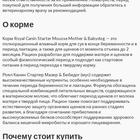
покупкой для получения большей информации обратитесь к
ветеринарному врачу за рекомендацией.
О корме
Корм Royal Canin Starter Mousse Mother & Babydog — это
полнорационный влажный корм для сук в конце беременности и в
период лактации, а также для щенков от момента отъема до 2
месяцев. Рацион разработан для поддержки матери и щенков в
особый физиологический период и подходит как стартовое
питание в период перехода к твердому корму.
Роял Канин Стартер Мазер & Бебидог (мус) содержит
высококачественные нутриенты, особенно необходимые в
течение периода беременности и лактации. Формула обогащена
специальной комбинацией питательных веществ, содержащихся
в материнском молоке, что облегчает переход щенков от молока
матери к твердой пище. Рацион также помогает поддерживать
естественную защиту организма щенков на ранних стадиях
развития, а благодаря сочетанию пребиотиков и
высокоусвояемых белков способствует поддержанию здорового
баланса кишечной микробиоты и хорошего пищеварения.
Почему стоит купить