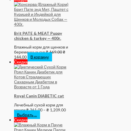
Brit PATE & MEAT Puppy
chicken & turkey — 400г.
Влажный корм для щенков и
беременных сук
₴
169.00
₴
144.00
В корзину
Скидка
Royal Canin DIABETIC cat
Лечебный сухой корм для
кошек
₴
361.00
–
₴
1,209.00
Выбрать ...
Скидка