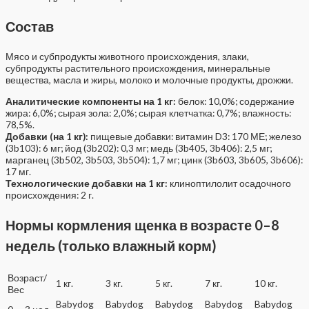
Состав
Мясо и субпродукты животного происхождения, злаки,
субпродукты растительного происхождения, минеральные
вещества, масла и жиры, молоко и молочные продукты, дрожжи.
Аналитические компоненты на 1 кг:
белок: 10,0%; содержание
жира: 6,0%; сырая зола: 2,0%; сырая клетчатка: 0,7%; влажность:
78,5%.
Добавки (на 1 кг):
пищевые добавки: витамин D3: 170 МЕ; железо
(3b103): 6 мг; йод (3b202): 0,3 мг; медь (3b405, 3b406): 2,5 мг;
марганец (3b502, 3b503, 3b504): 1,7 мг; цинк (3b603, 3b605, 3b606):
17 мг.
Технологические добавки на 1 кг:
клиноптилолит осадочного
происхождения: 2 г.
Нормы кормления щенка в возрасте 0–8
недель (только влажный корм)
Возраст/
1 кг.
3 кг.
5 кг.
7 кг.
10 кг.
Вес
Babydog
Babydog
Babydog
Babydog
Babydog