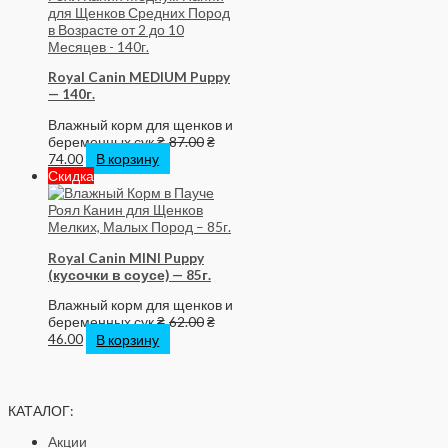
Royal Canin MEDIUM Puppy
— 140г.
Влажный корм для щенков и
беременных сук
₴
87.00
₴
74.00
В корзину
Скидка
Royal Canin MINI Puppy
(кусочки в соусе) — 85г.
Влажный корм для щенков и
беременных сук
₴
62.00
₴
46.00
В корзину
КАТАЛОГ:
Акции