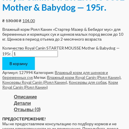
Mother & Babydog — 195г.
₴
130.00
₴
104.00
Влажный корм Роял Канин «Стартер Мазер & Бебидог мус» для
беременных и кормящих сук и щенков‎ малых пород весом до 10
кг. Щенков в период отъема до 2-месячного возраста
Количество Royal Canin STARTER MOUSSE Mother & Babydog —
195г.
В корзину
Артикул:
127994
Категория:
Влажный корм для щенков и
беременных сук
Метки:
Влажный корм Royal Canin (Роял Канин)
,
Консервы Royal Canin (Роял Канин)
,
Консервы для собак
,
Корм
Royal Canin (Роял Канин)
Описание
Детали
Отзывы (0)
ПРЕДОСТЕРЕЖЕНИЕ!
Мы не предоставляем консультацию по подбору кормов и не
несем ответственности за их применение. Пожалуйста, перед