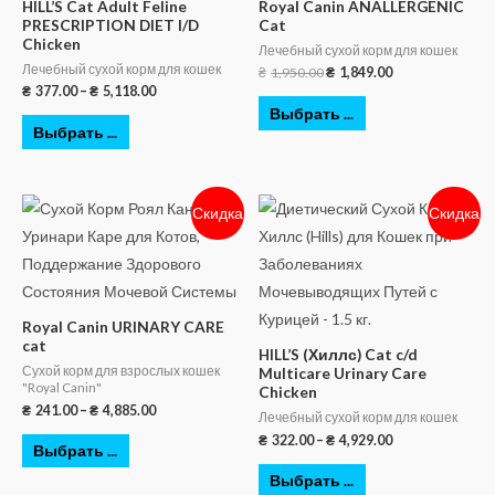
HILL’S Cat Adult Feline
Royal Canin ANALLERGENIC
PRESCRIPTION DIET I/D
Cat
Chicken
Лечебный сухой корм для кошек
Лечебный сухой корм для кошек
₴
1,950.00
₴
1,849.00
₴
377.00
–
₴
5,118.00
Выбрать ...
Выбрать ...
Скидка
Скидка
Royal Canin URINARY CARE
cat
HILL’S (Хиллс) Cat c/d
Сухой корм для взрослых кошек
Multicare Urinary Care
"Royal Canin"
Chicken
₴
241.00
–
₴
4,885.00
Лечебный сухой корм для кошек
₴
322.00
–
₴
4,929.00
Выбрать ...
Выбрать ...