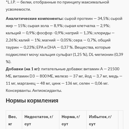
*L.I.P. — белки, отобранные по принципу максимальной
усвояемости.
Аналитические компоненты:
сырой протеин — 34,5%; сырой
жир — 15%; сырая зола — 8,9%; сырая клетчатка — 2,9%;
кальций — 0,9%; фосфор -0,9%; натрий — 1,3%; хлориды —
2,26%; калий — 1%; магний — 0,05%; сера — 0,7%, общий
таурин — 0,23%; EPA и DHA — 0,37 %. Вещества, которые
подкисляют мочу: кальция сульфат (1,25 %), DL-метионин (0,39
%).
Добавки (на 1 кг):
питательные добавки: витамин A — 21500
ME, витамин D3 — 800 ME, железо — 37 мг, йод — 3,7 мг, медь —
11 мг, марганец — 48 мг, цинк — 136 мг, сeлeн — 0,06 мг.
Консерванты. Антиоксиданты.
Нормы кормления
Вес,
Недостаток, г/
Норма, г/
Избыток, г/
кг
сут
сут
сут