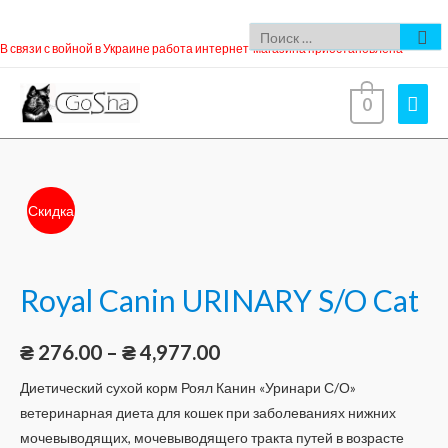
В связи с войной в Украине работа интернет-магазина приостановлена
0
Скидка
Royal Canin URINARY S/O Cat
₴
276.00
–
₴
4,977.00
Диетический сухой корм Роял Канин «Уринари С/О»
ветеринарная диета для кошек при заболеваниях нижних
мочевыводящих, мочевыводящего тракта путей в возрасте