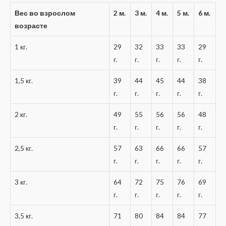
Вес во взрослом
2 м.
3 м.
4 м.
5 м.
6 м.
возрасте
1 кг.
29
32
33
33
29
г.
г.
г.
г.
г.
1,5 кг.
39
44
45
44
38
г.
г.
г.
г.
г.
2 кг.
49
55
56
56
48
г.
г.
г.
г.
г.
2,5 кг.
57
63
66
66
57
г.
г.
г.
г.
г.
3 кг.
64
72
75
76
69
г.
г.
г.
г.
г.
3,5 кг.
71
80
84
84
77