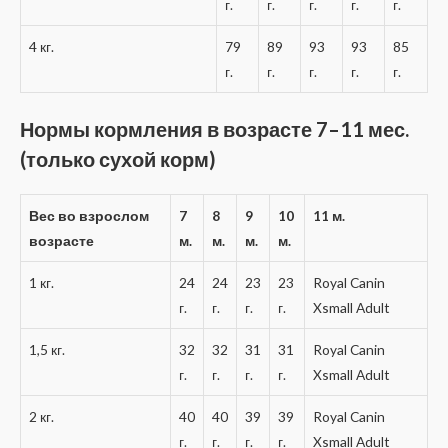
г.
г.
г.
г.
г.
4 кг.
79
89
93
93
85
г.
г.
г.
г.
г.
Нормы кормления в возрасте 7–11 мес.
(только сухой корм)
Вес во взрослом
7
8
9
10
11 м.
возрасте
м.
м.
м.
м.
1 кг.
24
24
23
23
Royal Canin
г.
г.
г.
г.
Xsmall Adult
1,5 кг.
32
32
31
31
Royal Canin
г.
г.
г.
г.
Xsmall Adult
2 кг.
40
40
39
39
Royal Canin
г.
г.
г.
г.
Xsmall Adult