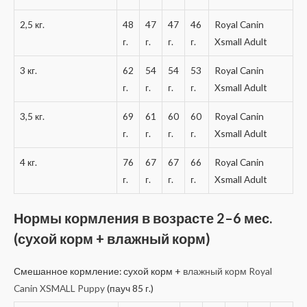
2,5 кг.
48
47
47
46
Royal Canin
г.
г.
г.
г.
Xsmall Adult
3 кг.
62
54
54
53
Royal Canin
г.
г.
г.
г.
Xsmall Adult
3,5 кг.
69
61
60
60
Royal Canin
г.
г.
г.
г.
Xsmall Adult
4 кг.
76
67
67
66
Royal Canin
г.
г.
г.
г.
Xsmall Adult
Нормы кормления в возрасте 2–6 мес.
(сухой корм + влажный корм)
Смешанное кормление: сухой корм +
влажный корм Royal
Canin XSMALL Puppy
(пауч 85 г.)