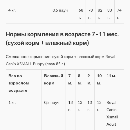
4 кг.
0,5 пауч
68
78
82
83
74
г.
г.
г.
г.
г.
Нормы кормления в возрасте 7–11 мес.
(сухой корм + влажный корм)
Смешанное кормление: сухой корм +
влажный корм Royal
Canin XSMALL Puppy
(пауч 85 г.)
Вес во
Влажный
7
8
9
10
11 м.
взрослом
корм
м.
м.
м.
м.
возрасте
1 кг.
0,5 пауч
13
13
13
13
Royal
г.
г.
г.
г.
Canin
Xsmall
Adult