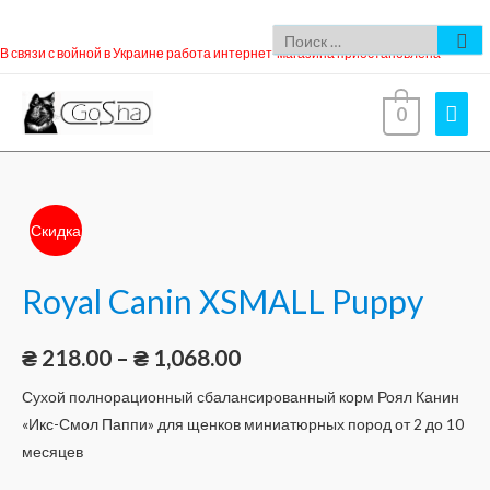
В связи с войной в Украине работа интернет-магазина приостановлена
0
Скидка
Royal Canin XSMALL Puppy
₴
218.00
–
₴
1,068.00
Сухой полнорационный сбалансированный корм Роял Канин
«Икс-Смол Паппи» для щенков миниатюрных пород от 2 до 10
месяцев