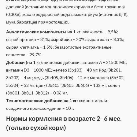
дрожжей (источник мананолигосахаридов и бета-глюканов)
(0,30%), масло водорослей рода шизохитриум (источник ДГК),
мука бархатцев прямостоящих.
Аналитические компоненты на 1 кг:
влажность – 9,5%;
сырой протеин – 31%; сырой жир – 20%; сырая зола – 8,3%;
сырая клетчатка – 1,5%; безазотистые экстрактивные
вещества – 29,7%.
Добавки (на 1 кг):
пищевые добавки: витамин А – 21500 МЕ;
витамин D3 – 1000 МЕ; железо (3b103) – 40 мг; йод (3b201,
3b202) – 4 мг; медь (3b405, 3b406) – 12 мг; марганец (3b502,
3b504) – 52 мг; цинк (3b603, 3b605, 3b606) – 132 мг; селен
(3b801, 3b811, 3b812) – 0,06 мг.
Технологические добавки на 1 кг:
клиноптилолит
осадочного происхождения – 10 г.
Нормы кормления в возрасте 2–6 мес.
(только сухой корм)