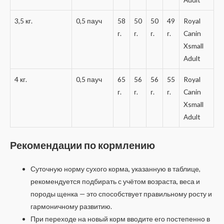
3,5 кг.
0,5 пауч
58
50
50
49
Royal
г.
г.
г.
г.
Canin
Xsmall
Adult
4 кг.
0,5 пауч
65
56
56
55
Royal
г.
г.
г.
г.
Canin
Xsmall
Adult
Рекомендации по кормлению
Суточную норму сухого корма, указанную в таблице,
рекомендуется подбирать с учётом возраста, веса и
породы щенка — это способствует правильному росту и
гармоничному развитию.
При переходе на новый корм вводите его постепенно в