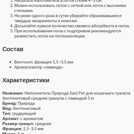
Насыпьте наполнитель в лоток слоем 4–5 см.
Можно использовать лоток с сеткой или лоток с высокими
стенками.
Не реже одного раза в сутки убирайте образовавшиеся
твердые экскременты и комочки.
Досыпайте нужное количество свежего абсорбента в лоток.
При использовании пола с подогревом рекомендуется
разместить лоток на теплоизоляции.
Состав
Бентонит, фракция 1,5–3,5 мм
Ароматизатор «лаванда»
Характеристики
Название:
Наполнитель Природа Sani Pet для кошачьего туалета
бентонитовый средняя гранула с лавандой 5 кг
Бренд:
Природа
Вид:
бентонитовый
Тип:
грудкующий
Аромат:
с ароматом
Размер гранул:
средние
Фракция:
1,5–3,5 мм
Масса:
5 кг