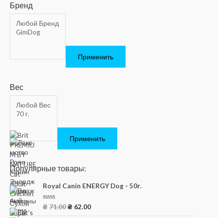
Бренд
Применить
Вес
Применить
Популярные товары:
Royal Canin ENERGY Dog - 50г.
О
₴
71.00
₴
62.00
ц