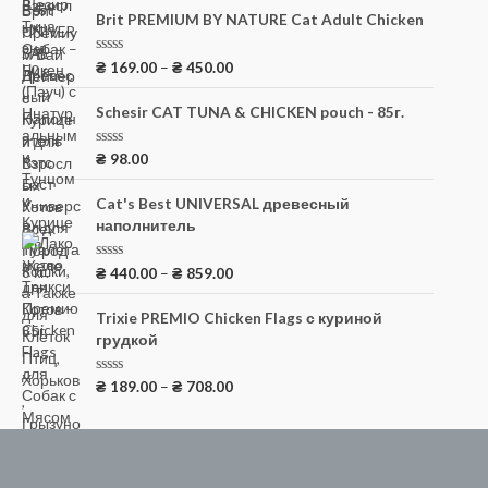
е
н
Brit PREMIUM BY NATURE Cat Adult Chicken
к
а
0
О
₴
169.00
–
₴
450.00
и
ц
з
е
5
н
Schesir CAT TUNA & CHICKEN pouch - 85г.
к
а
0
О
₴
98.00
и
ц
з
е
5
н
Cat's Best ‎UNIVERSAL древесный
к
наполнитель
а
0
и
з
О
₴
440.00
–
₴
859.00
5
ц
е
н
Trixie PREMIO Chicken Flags с куриной
к
грудкой
а
0
и
з
О
₴
189.00
–
₴
708.00
5
ц
е
н
к
а
0
и