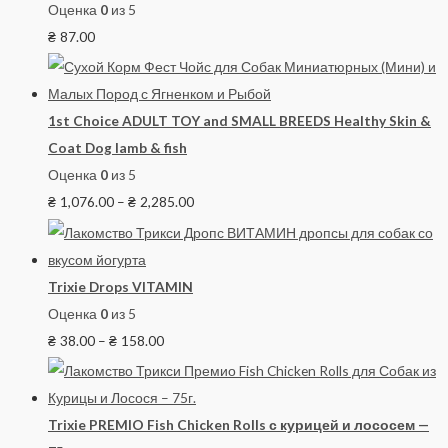
Оценка
0
из 5
₴
87.00
1st Choice ADULT TOY and SMALL BREEDS Healthy Skin &
Coat Dog lamb & fish
Оценка
0
из 5
₴
1,076.00
–
₴
2,285.00
Trixie Drops VITAMIN
Оценка
0
из 5
₴
38.00
–
₴
158.00
Trixie PREMIO Fish Chicken Rolls с курицей и лососем —