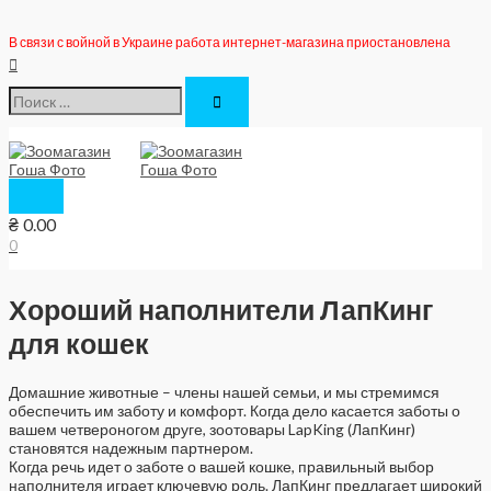
Перейти
к
В связи с войной в Украине работа интернет-магазина приостановлена
содержимому
Поиск
Поиск:
Главное
меню
₴
0.00
0
Хороший наполнители ЛапКинг
для кошек
Домашние животные – члены нашей семьи, и мы стремимся
обеспечить им заботу и комфорт. Когда дело касается заботы о
вашем четвероногом друге, зоотовары LapKing (ЛапКинг)
становятся надежным партнером.
Когда речь идет о заботе о вашей кошке, правильный выбор
наполнителя играет ключевую роль. ЛапКинг предлагает широкий