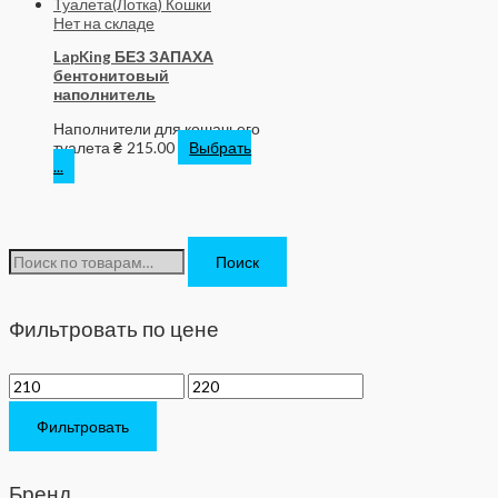
Нет на складе
LapKing БЕЗ ЗАПАХА
бентонитовый
наполнитель
Наполнители для кошачьего
туалета
₴
215.00
Выбрать
...
И
Поиск
с
к
Фильтровать по цене
а
т
ь
Фильтровать
:
Бренд