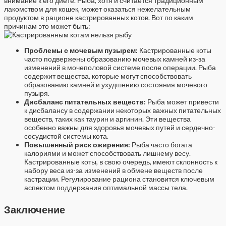
внимание к его диете. Рыба, хотя и считается традиционным
лакомством для кошек, может оказаться нежелательным
продуктом в рационе кастрированных котов. Вот по каким
причинам это может быть:
Проблемы с мочевым пузырем:
Кастрированные коты
часто подвержены образованию мочевых камней из-за
изменений в мочеполовой системе после операции. Рыба
содержит вещества, которые могут способствовать
образованию камней и ухудшению состояния мочевого
пузыря.
Дисбаланс питательных веществ:
Рыба может привести
к дисбалансу в содержании некоторых важных питательных
веществ, таких как таурин и аргинин. Эти вещества
особенно важны для здоровья мочевых путей и сердечно-
сосудистой системы кота.
Повышенный риск ожирения:
Рыба часто богата
калориями и может способствовать лишнему весу.
Кастрированные коты, в свою очередь, имеют склонность к
набору веса из-за изменений в обмене веществ после
кастрации. Регулирование рациона становится ключевым
аспектом поддержания оптимальной массы тела.
Заключение