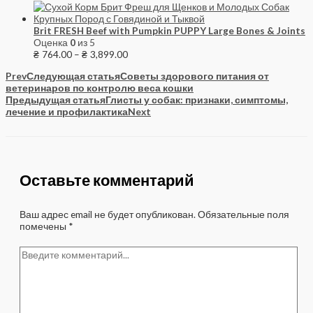
Brit FRESH Beef with Pumpkin PUPPY Large Bones & Joints
Оценка
0
из 5
₴
764.00
–
₴
3,899.00
Prev
Следующая статья
Советы здорового питания от
ветеринаров по контролю веса кошки
Предыдущая статья
Глисты у собак: признаки, симптомы,
лечение и профилактика
Next
Оставьте комментарий
Ваш адрес email не будет опубликован.
Обязательные поля
помечены
*
Введите
комментарий...