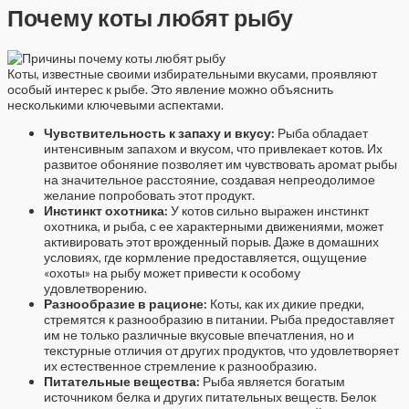
Почему коты любят рыбу
Коты, известные своими избирательными вкусами, проявляют
особый интерес к рыбе. Это явление можно объяснить
несколькими ключевыми аспектами.
Чувствительность к запаху и вкусу:
Рыба обладает
интенсивным запахом и вкусом, что привлекает котов. Их
развитое обоняние позволяет им чувствовать аромат рыбы
на значительное расстояние, создавая непреодолимое
желание попробовать этот продукт.
Инстинкт охотника:
У котов сильно выражен инстинкт
охотника, и рыба, с ее характерными движениями, может
активировать этот врожденный порыв. Даже в домашних
условиях, где кормление предоставляется, ощущение
«охоты» на рыбу может привести к особому
удовлетворению.
Разнообразие в рационе:
Коты, как их дикие предки,
стремятся к разнообразию в питании. Рыба предоставляет
им не только различные вкусовые впечатления, но и
текстурные отличия от других продуктов, что удовлетворяет
их естественное стремление к разнообразию.
Питательные вещества:
Рыба является богатым
источником белка и других питательных веществ. Белок