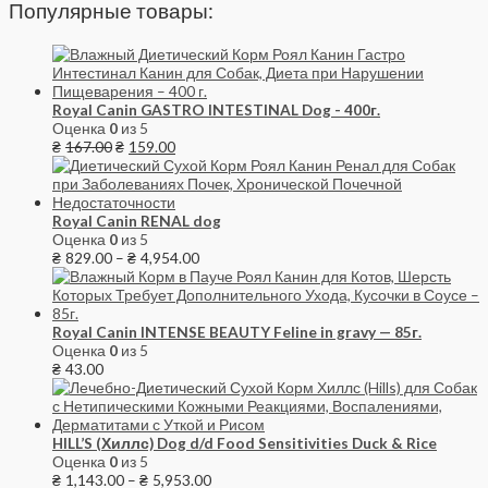
Популярные товары:
Royal Canin GASTRO INTESTINAL Dog - 400г.
Оценка
0
из 5
₴
167.00
₴
159.00
Royal Canin RENAL dog
Оценка
0
из 5
₴
829.00
–
₴
4,954.00
Royal Canin INTENSE BEAUTY Feline in gravy — 85г.
Оценка
0
из 5
₴
43.00
HILL’S (Хиллс) Dog d/d Food Sensitivities Duck & Rice
Оценка
0
из 5
₴
1,143.00
–
₴
5,953.00