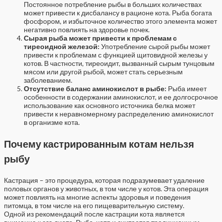
Постоянное потребление рыбы в больших количествах
может привести к дисбалансу в рационе кота. Рыба богата
фосфором, и избыточное количество этого элемента может
негативно повлиять на здоровье почек.
Сырая рыба может привести к проблемам с
тиреоидной железой:
Употребление сырой рыбы может
привести к проблемам с функцией щитовидной железы у
котов. В частности, тиреоидит, вызванный сырым тунцовым
мясом или другой рыбой, может стать серьезным
заболеванием.
Отсутствие баланс аминокислот в рыбе:
Рыба имеет
особенности в содержании аминокислот, и ее долгосрочное
использование как основного источника белка может
привести к неравномерному распределению аминокислот
в организме кота.
Почему кастрированным котам нельзя
рыбу
Кастрация – это процедура, которая подразумевает удаление
половых органов у животных, в том числе у котов. Эта операция
может повлиять на многие аспекты здоровья и поведения
питомца, в том числе на его пищеварительную систему.
Одной из рекомендаций после кастрации кота является