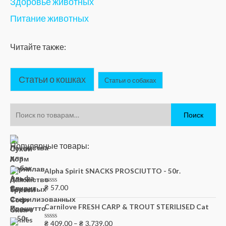
Здоровье животных
Питание животных
Читайте также:
Статьи о кошках
Статьи о собаках
Поиск
Популярные товары:
Alpha Spirit SNACKS PROSCIUTTO - 50г.
₴
57.00
Оценка
0
из
Carnilove FRESH CARP & TROUT STERILISED Cat
5
₴
409.00
–
₴
3,739.00
Оценка