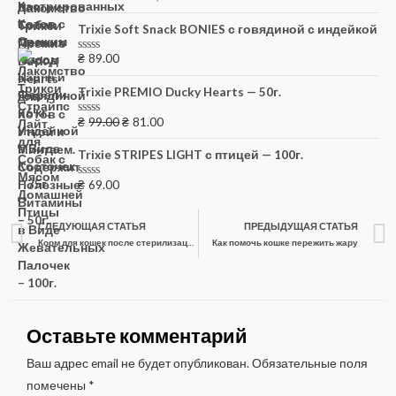
0
из
Trixie Soft Snack BONIES с говядиной с индейкой
5
₴
89.00
Оценка
0
из
Trixie PREMIO Ducky Hearts — 50г.
5
₴
99.00
₴
81.00
Оценка
0
из
Trixie STRIPES LIGHT с птицей — 100г.
5
₴
69.00
Оценка
0
из
5
СЛЕДУЮЩАЯ СТАТЬЯ
ПРЕДЫДУЩАЯ СТАТЬЯ
Корм для кошек после стерилизации: Как выбрать лучший
Как помочь кошке пережить жару
Оставьте комментарий
Ваш адрес email не будет опубликован.
Обязательные поля
помечены
*