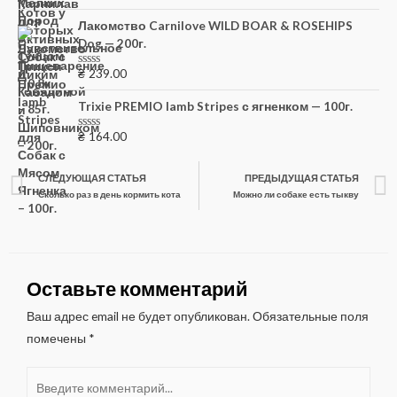
0
из
Лакомство Carnilove WILD BOAR & ROSEHIPS
5
Dog — 200г.
₴
239.00
Оценка
0
из
Trixie PREMIO lamb Stripes с ягненком — 100г.
5
₴
164.00
Оценка
0
из
5
СЛЕДУЮЩАЯ СТАТЬЯ
ПРЕДЫДУЩАЯ СТАТЬЯ
Сколько раз в день кормить кота
Можно ли собаке есть тыкву
Оставьте комментарий
Ваш адрес email не будет опубликован.
Обязательные поля
помечены
*