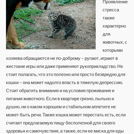
Проявление
стресса
также
характерно
для
животных, с
которыми
хозяева обращаются не по-доброму – ругают, играют в
жестокие игры или даже применяют рукоприкладство. Не
стоит полагать, что это полезно или просто безвредно для
кошки – она может надолго впасть в тяжелую депрессию.
Стоит обратить внимания и на условия проживания и
питания животного. Если в квартире грязно, пыльно и
душно, ни о каком хорошем и стабильном аппетите не
может быть речи. Также кошка может перестать есть, если
считает предлагаемую пищу бесполезной для своего
здоровья и самочувствия, а также, если ее миска для еды