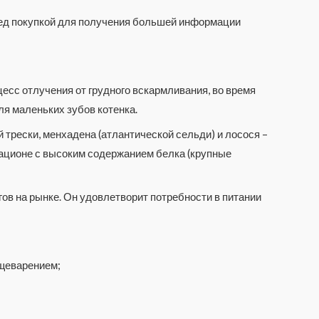
еред покупкой для получения большей информации
есс отлучения от грудного вскармливания, во время
ля маленьких зубов котенка.
 трески, менхадена (атлантической сельди) и лосося –
рационе с высоким содержанием белка (крупные
гов на рынке. Он удовлетворит потребности в питании
ищеварением;