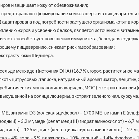
жиров и защищает кожу от обезвоживания;
а предотвращают формирование комков шерсти в пищеварительно
) адаптирована под потребности растущего организма котят в кор
лению жиров и усвоению белков, является источником витаминов 
инокислот, способствует повышению иммунитета, благодаря соде
рошему пищеварению, снижает риск газообразования;
экстракту юкки Шидигера.
 сельди менхаден (источник DHA) (16,7%), горох, растительное м
коть цитрусовых, тапиока, натуральный ароматизатор, лецитин, х
пребиотических маннанолигосахаридов, МОС), экстракт цикория (
 высушенной на солнце люцерны, экстракт зеленого чая, куркума
0 МЕ, витамин D3 (холекальциферол) – 1700 МЕ, витамин E (альф
одный) – 3,2 мг, медь (хелат меди (II) гидрат аминокислот) – 6,7 мг
д цинка) – 126 мг, цинк (хелат цинка гидрат аминокислот) – 27 мг, 
тка – 4%, зола – 9%, влажность – 10%, кальций – 1,4%, фосфор – 1