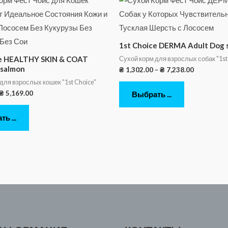
1st Choice DERMA Adult Dog 
Сухой корм для взрослых собак "1st
ce HEALTHY SKIN & COAT
 salmon
₴
1,302.00
–
₴
7,238.00
для взрослых кошек "1st Choice"
₴
5,169.00
Выбрать ...
ь ...