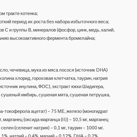
м тракте котенка;
откий период их роста без набора избыточного веса;
С и группы В, минералов (фосфор, цинк, медь, калий,
ржанию высокоактивного фермента бромелайна;
асло, чечевица, мука из мяса лосося (источник DHA)
олина хлорид, гороховая клетчатка, таурин, натрия
источник инулина, ФОС), экстракт юкки Шидигера,
, сушеный имбирь, сушеная мята, сушеная петрушка,
а-токоферола ацетат) – 75 МЕ, железо (моногидрат
, марганец (оксида марганца (II)) – 10,5 мг, марганец
селен (селенит натрия) – 0,1 мг, таурин – 1000 мг.
,1%, натрий – 0,4%, магний – 0,12%, DHA – 0,2%.