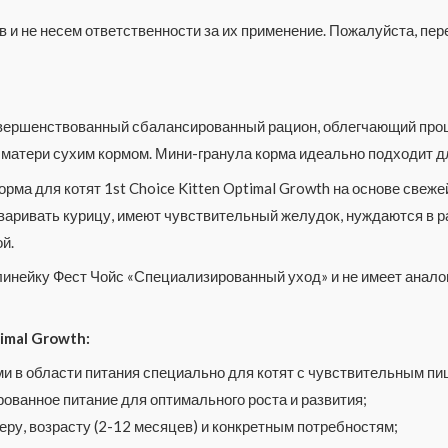
 и не несем ответственности за их применение. Пожалуйста, п
усовершенствованный сбалансированный рацион, облегчающий проц
 матери сухим кормом. Мини-гранула корма идеально подходит д
ма для котят 1st Choice Kitten Optimal Growth на основе свежей
еваривать курицу, имеют чувствительный желудок, нуждаются в 
й.
 линейку Фест Чойс «Специализированный уход» и не имеет анало
imal Growth:
ми в области питания специально для котят с чувствительным п
ованное питание для оптимального роста и развития;
меру, возрасту (2-12 месяцев) и конкретным потребностям;