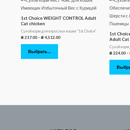
1st Choice WEIGHT CONTROL Adult
Cat chicken
Сухой корм для взрослых кошек "1st Choice"
1st Choi
₴
217.00
–
₴
4,512.00
Adult Cat
Сухой корм 
Выбрать ...
₴
224.00
–
Выбрат