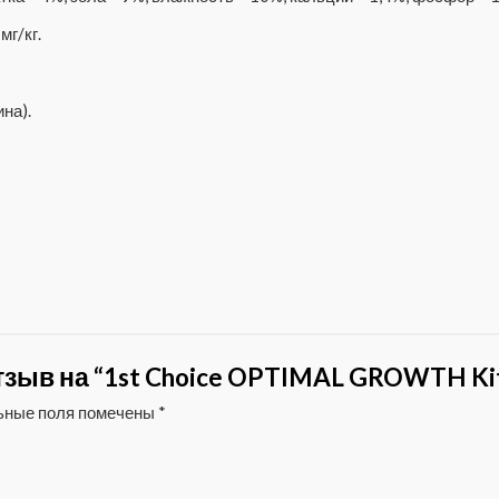
мг/кг.
ина).
зыв на “1st Choice OPTIMAL GROWTH Kitt
ьные поля помечены
*