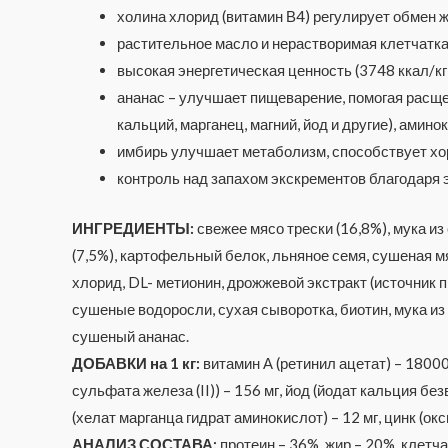
холина хлорид (витамин В4) регулирует обмен 
растительное масло и нерастворимая клетчатк
высокая энергетическая ценность (3748 ккал/кг
ананас – улучшает пищеварение, помогая расщеп
кальций, марганец, магний, йод и другие), ам
имбирь улучшает метаболизм, способствует хо
контроль над запахом экскрементов благодаря 
ИНГРЕДИЕНТЫ:
свежее мясо трески (16,8%), мука из
(7,5%), картофельный белок, льняное семя, сушеная мя
хлорид, DL- метионин, дрожжевой экстракт (источник 
сушеные водоросли, сухая сыворотка, биотин, мука из
сушеный ананас.
ДОБАВКИ на 1 кг:
витамин А (ретинил ацетат) – 1800
сульфата железа (II)) – 156 мг, йод (йодат кальция безв
(хелат марганца гидрат аминокислот) – 12 мг, цинк (окси
АНАЛИЗ СОСТАВА:
протеин – 36%, жир – 20%, клетча