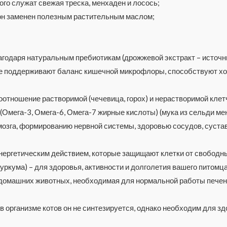
ого служат свежая треска, менхаден и лосось;
, он заменен полезным растительным маслом;
агодаря натуральным пребиотикам (дрожжевой экстракт – источн
рые поддерживают баланс кишечной микрофлоры, способствуют 
отношение растворимой (чечевица, горох) и нерастворимой клетч
Омега-3, Омега-6, Омега-7 жирные кислоты) (мука из сельди мен
зга, формированию нервной системы, здоровью сосудов, сустав
нергетическим действием, которые защищают клетки от свободны
куркума) – для здоровья, активности и долголетия вашего питомца
омашних животных, необходимая для нормальной работы печени и
. в организме котов он не синтезируется, однако необходим для з