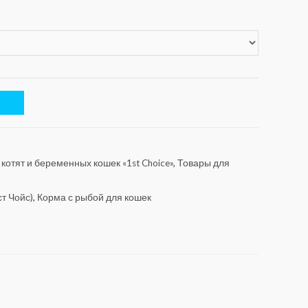
котят и беременных кошек «1st Choice»
,
Товары для
ст Чойс)
,
Корма с рыбой для кошек