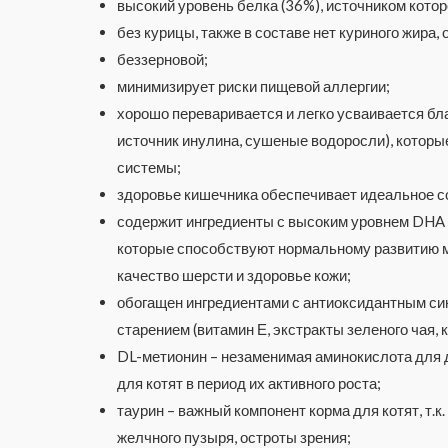
высокий уровень белка (36%), источником котор
без курицы, также в составе нет куриного жира
беззерновой;
минимизирует риски пищевой аллергии;
хорошо переваривается и легко усваивается бл
источник инулина, сушеные водоросли), кото
системы;
здоровье кишечника обеспечивает идеальное со
содержит ингредиенты с высоким уровнем DHA (
которые способствуют нормальному развитию мо
качество шерсти и здоровье кожи;
обогащен ингредиентами с антиоксидантным си
старением (витамин Е, экстракты зеленого чая, 
DL-метионин – незаменимая аминокислота для д
для котят в период их активного роста;
таурин – важный компонент корма для котят, т.к
желчного пузыря, остроты зрения;