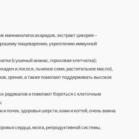
ик маннанолигосахаридов, экстракт цикория –
хорошему пищеварению, укреплению иммунной
атки (сушеный ананас, гороховая клетчатка);
хаден и лосося, льняное семя, растительное масло),
ов, зрения, а также помогают поддерживать высокое
х радикалов и помогают бороться с клеточным
;
 почек, здоровья шерсти, кожи и когтей, очень важна
доровья сердца, мозга, репродуктивной системы,