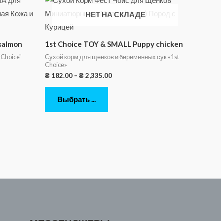
НЕТ НА СКЛАДЕ
salmon
1st Choice TOY & SMALL Puppy chicken
 Choice"
Сухой корм для щенков и беременных сук «1st
Choice»
₴
182.00
–
₴
2,335.00
Выбрать ...