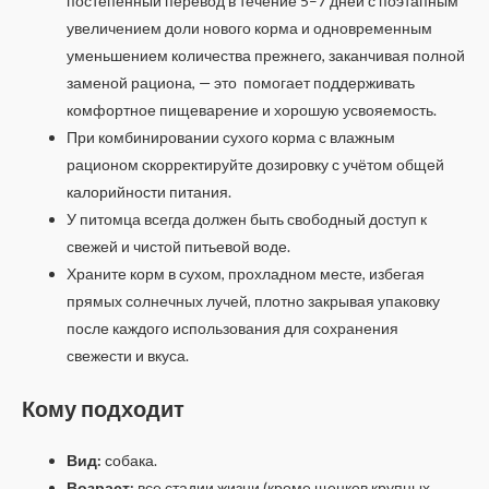
постепенный перевод в течение 5–7 дней с поэтапным
увеличением доли нового корма и одновременным
уменьшением количества прежнего, заканчивая полной
заменой рациона, — это помогает поддерживать
комфортное пищеварение и хорошую усвояемость.
При комбинировании сухого корма с влажным
рационом скорректируйте дозировку с учётом общей
калорийности питания.
У питомца всегда должен быть свободный доступ к
свежей и чистой питьевой воде.
Храните корм в сухом, прохладном месте, избегая
прямых солнечных лучей, плотно закрывая упаковку
после каждого использования для сохранения
свежести и вкуса.
Кому подходит
Вид:
собака.
Возраст:
все стадии жизни (кроме щенков крупных