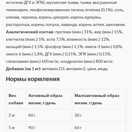
источник ДГК и ЭПК), мускатная тыква, тыква, высушенная
ламинария, лиофилизированная печень ягнёнка (0,1%), соль,
клюква, черника, корень цикория, корень куркумы,
расторопша, корень лопуха, лаванда, корень алтея, шиповник.
Аналитический состав:
протеин (мин.) 31%, жир (мин.) 15%,
клетчатка (макс.) 5%, зола 7,5%, влажность (макс.) 12%,
кальций (мин.) 1,5%, фосфор (мин.) 1,1%, омега-3 (мин.) 0,8%,
омега-6 (мин.) 1,8%, ДГК (мин.) 0,15%, ЭПК (мин.) 0,15%,
глюкозамин (мин.) 600 мг/кг, хондроитин (мин.) 800 мг/кг.
Добавки (на 1 кг):
витамин D3, витамин E, цинк, медь.
Нормы кормления
Вес
Активный образ
Малоактивный образ
собаки
жизни, г/день
жизни, г/день
2 кг
40 г
30 г
5 кг
90 г
60 г