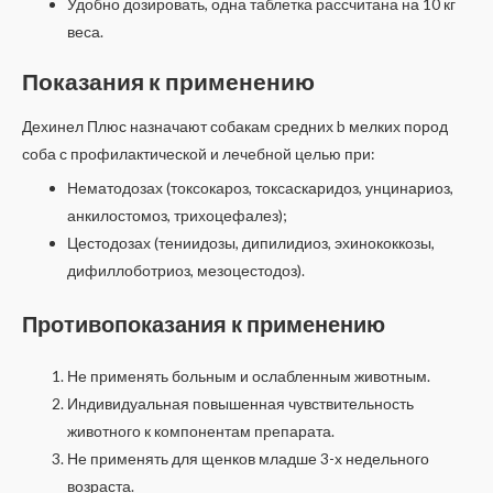
Удобно дозировать, одна таблетка рассчитана на 10 кг
веса.
Показания к применению
Дехинел Плюс назначают собакам средних b мелких пород
соба с профилактической и лечебной целью при:
Нематодозах (токсокароз, токсаскаридоз, унцинариоз,
анкилостомоз, трихоцефалез);
Цестодозах (тениидозы, дипилидиоз, эхинококкозы,
дифиллоботриоз, мезоцестодоз).
Противопоказания к применению
Не применять больным и ослабленным животным.
Индивидуальная повышенная чувствительность
животного к компонентам препарата.
Не применять для щенков младше 3-х недельного
возраста.