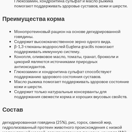
Глюкозамин, хондроитина сульфат и масло рыжика
помогают поддерживать здоровье суставов, кожи и шерсти.
Преимущества корма
Монопротеиновый рацион на основе дегидрированной
говядины.
Содержит высококачественное зерно одного вида.
β-1,3-глюканы водорослей Euglena gracilis помогают
поддерживать иммунную систему.
Конопля, оливковое масло, томаты, гранат, брокколи и
цикорий являются источниками природных
антиоксидантов.
Глюкозамин и хондроитина сульфат способствуют
поддержанию здорового состояния суставов.
Масло рыжика помогает поддерживать здоровое состояние
кожи и шерсти.
Содержит только натуральные консерванты для
поддержания свежести корма и хороших вкусовых свойств.
Состав
дегидрированная говядина (25%), рис, горох, свиной жир,
гидролизованный протеин животного происхождения с низкой