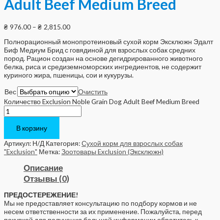
Adult Beef Medium Breed
₴
976.00
–
₴
2,815.00
Полнорационный монопротеиновый сухой корм Эксклюжн Эдалт
Биф Медиум Брид с говядиной для взрослых собак средних
пород. Рацион создан на основе дегидрированного животного
белка, риса и средиземноморских ингредиентов, не содержит
куриного жира, пшеницы, сои и кукурузы.
Вес
Очистить
Количество Exclusion Noble Grain Dog Adult Beef Medium Breed
В корзину
Артикул:
Н/Д
Категория:
Сухой корм для взрослых собак
"Exclusion"
Метка:
Зоотовары Exclusion (Эксклюжн)
Описание
Отзывы (0)
ПРЕДОСТЕРЕЖЕНИЕ!
Мы не предоставляет консультацию по подбору кормов и не
несем ответственности за их применение. Пожалуйста, перед
покупкой для получения большей информации обратитесь к