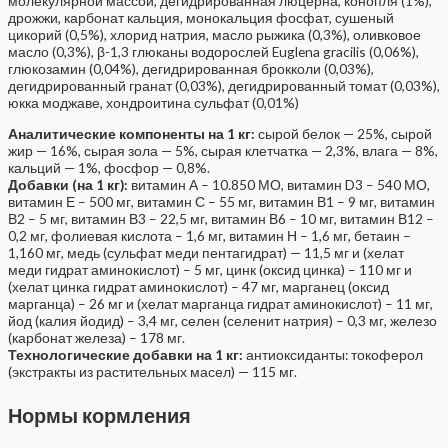
молекулярной массой, дегидрированная люцерна, конопля (1%),
дрожжи, карбонат кальция, монокальция фосфат, сушеный
цикорий (0,5%), хлорид натрия, масло рыжика (0,3%), оливковое
масло (0,3%), β-1,3 глюканы водорослей Euglena gracilis (0,06%),
глюкозамин (0,04%), дегидрированная брокколи (0,03%),
дегидрированный гранат (0,03%), дегидрированный томат (0,03%),
юкка моджаве, хондроитина сульфат (0,01%)
Аналитические компоненты на 1 кг:
сырой белок — 25%, сырой
жир — 16%, сырая зола — 5%, сырая клетчатка — 2,3%, влага — 8%,
кальций — 1%, фосфор — 0,8%.
Добавки (на 1 кг):
витамин А – 10.850 МО, витамин D3 – 540 МО,
витамин Е – 500 мг, витамин С – 55 мг, витамин В1 – 9 мг, витамин
В2 – 5 мг, витамин В3 – 22,5 мг, витамин В6 – 10 мг, витамин В12 –
0,2 мг, фолиевая кислота – 1,6 мг, витамин Н – 1,6 мг, бетаин –
1,160 мг, медь (сульфат меди пентагидрат) — 11,5 мг и (хелат
меди гидрат аминокислот) – 5 мг, цинк (оксид цинка) – 110 мг и
(хелат цинка гидрат аминокислот) – 47 мг, марганец (оксид
марганца) – 26 мг и (хелат марганца гидрат аминокислот) – 11 мг,
йод (калия йодид) – 3,4 мг, селен (селенит натрия) – 0,3 мг, железо
(карбонат железа) – 178 мг.
Технологические добавки на 1 кг:
антиоксиданты: токоферол
(экстракты из растительных масел) — 115 мг.
Нормы кормления