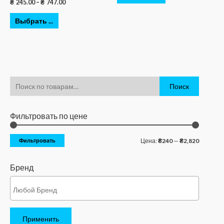
₴
245.00
–
₴
747.00
Выбрать ...
Поиск
Фильтровать по цене
Фильтровать
Цена:
₴240
—
₴2,820
Бренд
Применить