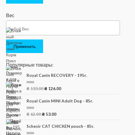
Вес
Применить
Популярные товары:
Royal Canin RECOVERY - 195г.
О
₴
133.00
₴
126.00
ц
е
н
Royal Canin MINI Adult Dog - 85г.
к
а
0
О
₴
62.00
₴
53.00
и
ц
з
е
5
н
Schesir CAT CHICKEN pouch - 85г.
к
а