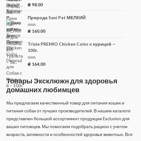
0
О
₴
98.00
и
ц
з
е
5
н
Природа Sani Pet МЕЛКИЙ
к
а
0
О
₴
160.00
и
ц
з
е
5
н
Trixie PREMIO Chicken Coins с курицей —
к
100г.
а
0
и
з
О
₴
164.00
5
ц
е
н
Товары Эксклюжн для здоровья
к
а
домашних любимцев
0
и
з
5
Мы предлагаем качественный товар для питания кошек и
питания собак от лучших производителей. В нашем каталоге
представлен большой ассортимент продукции Exclusion для
ваших питомцев. Мы помогаем подобрать рацион с учетом
возраста, активности и особенностей здоровья животных. Вся