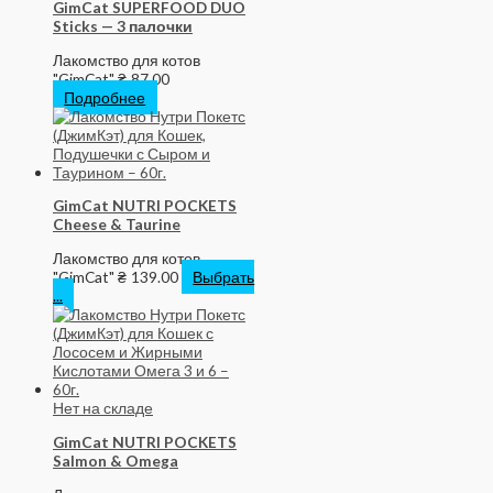
GimCat SUPERFOOD DUO
Sticks — 3 палочки
Лакомство для котов
"GimCat"
₴
87.00
Подробнее
GimCat NUTRI POCKETS
Cheese & Taurine
Лакомство для котов
"GimCat"
₴
139.00
Выбрать
...
Нет на складе
GimCat NUTRI POCKETS
Salmon & Omega