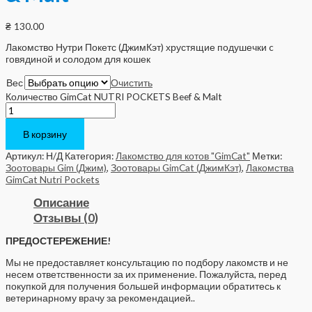
₴
130.00
Лакомство Нутри Покетс (ДжимКэт) хрустящие подушечки c
говядиной и солодом для кошек
Вес
Очистить
Количество GimCat NUTRI POCKETS Beef & Malt
В корзину
Артикул:
Н/Д
Категория:
Лакомство для котов "GimCat"
Метки:
Зоотовары Gim (Джим)
,
Зоотовары GimCat (ДжимКэт)
,
Лакомства
GimCat Nutri Pockets
Описание
Отзывы (0)
ПРЕДОСТЕРЕЖЕНИЕ!
Мы не предоставляет консультацию по подбору лакомств и не
несем ответственности за их применение. Пожалуйста, перед
покупкой для получения большей информации обратитесь к
ветеринарному врачу за рекомендацией..