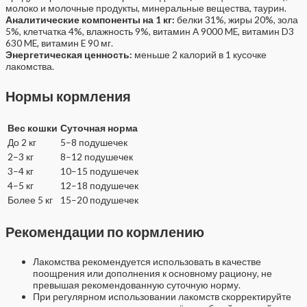
молоко и молочные продукты, минеральные вещества, таурин.
Аналитические компоненты на 1 кг:
белки 31%, жиры 20%, зола
5%, клетчатка 4%, влажность 9%, витамин A 9000 ME, витамин D3
630 ME, витамин E 90 мг.
Энергетическая ценность:
меньше 2 калорий в 1 кусочке
лакомства.
Нормы кормления
Вес кошки
Суточная норма
До 2 кг
5–8 подушечек
2–3 кг
8–12 подушечек
3–4 кг
10–15 подушечек
4–5 кг
12–18 подушечек
Более 5 кг
15–20 подушечек
Рекомендации по кормлению
Лакомства рекомендуется использовать в качестве
поощрения или дополнения к основному рациону, не
превышая рекомендованную суточную норму.
При регулярном использовании лакомств скорректируйте