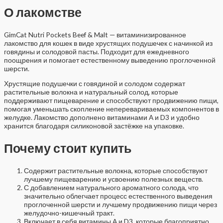
О лакомстве
GimCat Nutri Pockets Beef & Malt — витаминизированное
лакомство для кошек в виде хрустящих подушечек с начинкой из
говядины и солодовой пасты. Подходит для ежедневного
поощрения и помогает естественному выведению проглоченной
шерсти.
Хрустящие подушечки с говядиной и солодом содержат
растительные волокна и натуральный солод, которые
поддерживают пищеварение и способствуют продвижению пищи,
помогая уменьшать скопление неперевариваемых компонентов в
желудке. Лакомство дополнено витаминами A и D3 и удобно
хранится благодаря силиконовой застёжке на упаковке.
Почему стоит купить
Содержит растительные волокна, которые способствуют
лучшему пищеварению и усвоению полезных веществ.
С добавлением натурального ароматного солода, что
значительно облегчает процесс естественного выведения
проглоченной шерсти и лучшему продвижению пищи через
желудочно-кишечный тракт.
Включает в себя витамины А и D3, которые благоприятно