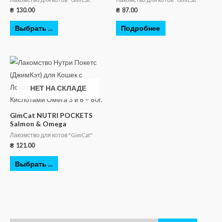
₴
130.00
₴
87.00
Выбрать ...
Подробнее
НЕТ НА СКЛАДЕ
GimCat NUTRI POCKETS
Salmon & Omega
Лакомство для котов "GimCat"
₴
121.00
Выбрать ...