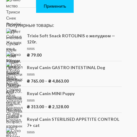
Применить
Популярные товары:
Trixie Soft Snack ROTOLINIS с желудком —
120г.
О
₴
79.00
ц
е
н
Royal Canin GASTRO INTESTINAL Dog
к
а
0
О
₴
765.00
–
₴
4,863.00
и
ц
з
е
5
н
Royal Canin MINI Puppy
к
а
0
О
₴
313.00
–
₴
2,128.00
и
ц
з
е
5
н
Royal Canin STERILISED APPETITE CONTROL
к
7+ cat
а
0
и